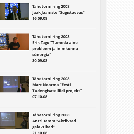
Tähetorni ring 2008
Jaak Jaaniste "Sügistaevas"
16.09.08
Tähetorni ring 2008
Erik Tago "Tumeda aine
probleem ja inimkonna
sünergia"
30.09.08
Tähetorni ring 2008
Mart Noorma "Eesti
Tudengisatelliidi projekt"
07.10.08
Tähetorni ring 2008
Antti Tamm "Aktiivsed
galaktikad"
21.10.08