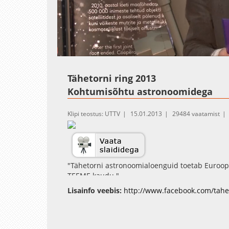
Loaded
:
Unmute
1.17%
Tähetorni ring 2013
Kohtumisõhtu astronoomidega
Klipi teostus: UTTV
15.01.2013
29484 vaatamist
"Tähetorni astronoomialoenguid toetab Euroop
TEEME kaudu."
"Kohtumisõhtu astronoomidega on suurepärane 
Lisainfo veebis:
http://www.facebook.com/tahe
küsimused näiteks selle kohta, kas esimene "tõ
aastal ja kas kosmosemissioon Planck muudab 
marsikulguri Curiosity missioon, mis otsib vett
aastal saab selgemaks tumeaine päritolu" Koh