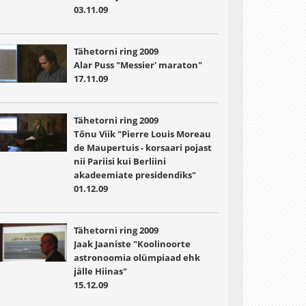
03.11.09
Tähetorni ring 2009
Alar Puss "Messier' maraton"
17.11.09
Tähetorni ring 2009
Tõnu Viik "Pierre Louis Moreau
de Maupertuis - korsaari pojast
nii Pariisi kui Berliini
akadeemiate presidendiks"
01.12.09
Tähetorni ring 2009
Jaak Jaaniste "Koolinoorte
astronoomia olümpiaad ehk
jälle Hiinas"
15.12.09