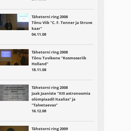
Tähetorni ring 2008
Tõnu Viik "C. F. Tenner ja Struve
kaar"
04.11.08
Tähetorni ring 2008
Tõnu Tuvikene "Kosmoseriik
Holland"
18.11.08
Tähetorni ring 2008
Jaak Jaaniste "XIII astronoomia
olümpiaadil Itaalias" ja
"Talvetaevas"
16.12.08
Tähetorni ring 2009