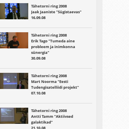
Tähetorni ring 2008
Jaak Jaaniste "Sügistaevas"
16.09.08
Tähetorni ring 2008
Erik Tago "Tumeda aine
probleem ja inimkonna
sünergia"
30.09.08
Tähetorni ring 2008
Mart Noorma "Eesti
Tudengisatelliidi projekt"
07.10.08
Tähetorni ring 2008
Antti Tamm "Aktiivsed
galaktikad"
21.10.08