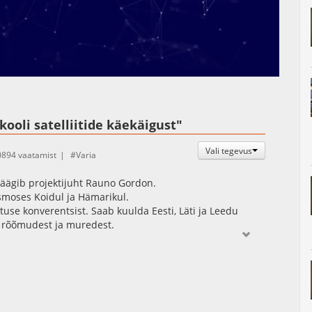
Auto
Esituskiirused
ooli satelliitide käekäigust"
Vali tegevus
0894 vaatamist
Varia
t räägib projektijuht Rauno Gordon.
smoses Koidul ja Hämarikul.
tuse konverentsist. Saab kuulda Eesti, Läti ja Leedu
 rõõmudest ja muredest.