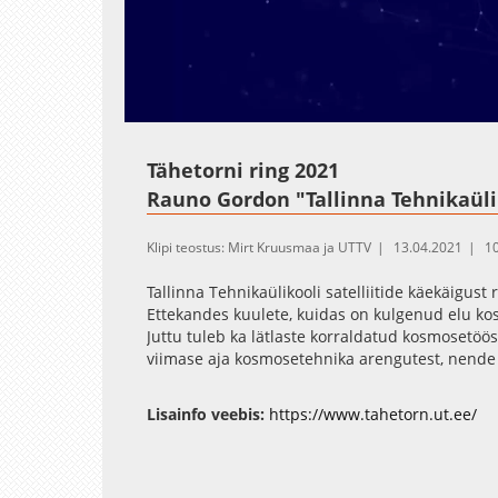
Loaded
:
Unmute
1.76%
Tähetorni ring 2021
Rauno Gordon "Tallinna Tehnikaülik
Klipi teostus: Mirt Kruusmaa ja UTTV
13.04.2021
1
Tallinna Tehnikaülikooli satelliitide käekäigus
Ettekandes kuulete, kuidas on kulgenud elu ko
Juttu tuleb ka lätlaste korraldatud kosmosetöös
viimase aja kosmosetehnika arengutest, nende
Tähetorni Facebook
Lisainfo veebis:
https://www.tahetorn.ut.ee/