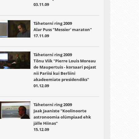
03.11.09
Tähetorni ring 2009
Alar Puss "Messier' maraton"
17.11.09
Tähetorni ring 2009
Tõnu Viik "Pierre Louis Moreau
de Maupertuis - korsaari pojast
nii Pariisi kui Berliini
akadeemiate presidendiks"
01.12.09
Tähetorni ring 2009
Jaak Jaaniste "Koolinoorte
astronoomia olümpiaad ehk
jälle Hiinas"
15.12.09