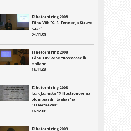
Tähetorni ring 2008
Tõnu Viik "C. F. Tenner ja Struve
kaar"
04.11.08
Tähetorni ring 2008
Tõnu Tuvikene "Kosmoseriik
Holland"
18.11.08
Tähetorni ring 2008
Jaak Jaaniste "XIII astronoomia
olümpiaadil Itaalias" ja
"Talvetaevas"
16.12.08
Tähetorni ring 2009