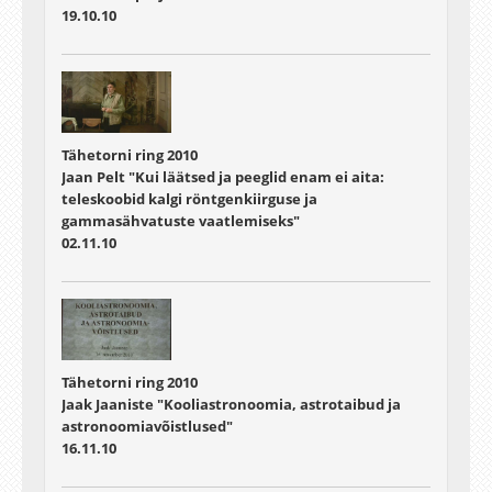
19.10.10
Tähetorni ring 2010
Jaan Pelt "Kui läätsed ja peeglid enam ei aita:
teleskoobid kalgi röntgenkiirguse ja
gammasähvatuste vaatlemiseks"
02.11.10
Tähetorni ring 2010
Jaak Jaaniste "Kooliastronoomia, astrotaibud ja
astronoomiavõistlused"
16.11.10