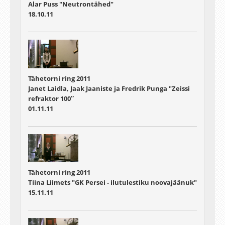
Alar Puss "Neutrontähed"
18.10.11
Tähetorni ring 2011
Janet Laidla, Jaak Jaaniste ja Fredrik Punga "Zeissi
refraktor 100″
01.11.11
Tähetorni ring 2011
Tiina Liimets "GK Persei - ilutulestiku noovajäänuk"
15.11.11