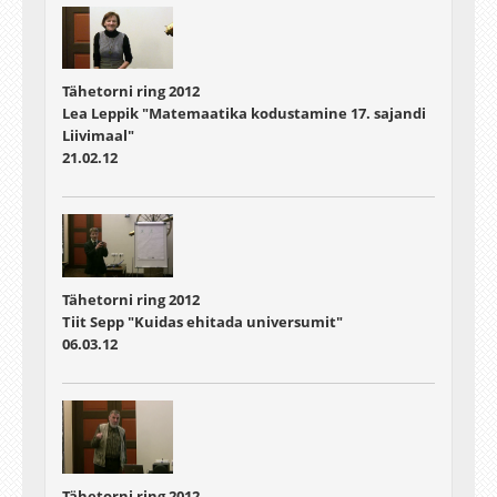
Tähetorni ring 2012
Lea Leppik "Matemaatika kodustamine 17. sajandi
Liivimaal"
21.02.12
Tähetorni ring 2012
Tiit Sepp "Kuidas ehitada universumit"
06.03.12
Tähetorni ring 2012