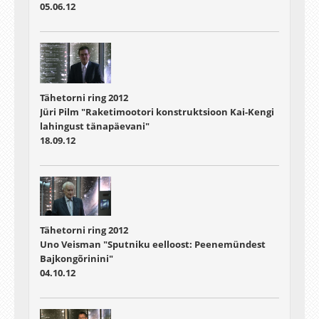
05.06.12
Tähetorni ring 2012
Jüri Pilm "Raketimootori konstruktsioon Kai-Kengi
lahingust tänapäevani"
18.09.12
Tähetorni ring 2012
Uno Veisman "Sputniku eelloost: Peenemündest
Bajkongõrinini"
04.10.12