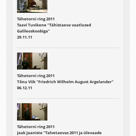
Tähetorni ring 2011
Taavi Tuvikene "Tähistaeva vaatlused
Galileoskoobiga"
29.11.11
Tähetorni ring 2011
Tõnu Viik "Friedrich Wilhelm August Argelander"
06.12.11
Tähetorni ring 2011
Jaak Jaaniste "Talvetaevas 2011 ja ülevaade