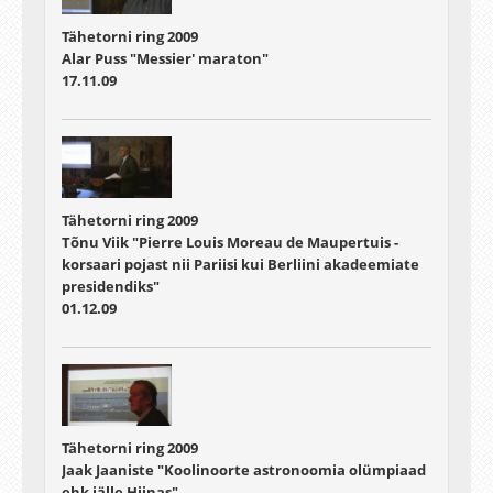
Tähetorni ring 2009
Alar Puss "Messier' maraton"
17.11.09
Tähetorni ring 2009
Tõnu Viik "Pierre Louis Moreau de Maupertuis -
korsaari pojast nii Pariisi kui Berliini akadeemiate
presidendiks"
01.12.09
Tähetorni ring 2009
Jaak Jaaniste "Koolinoorte astronoomia olümpiaad
ehk jälle Hiinas"