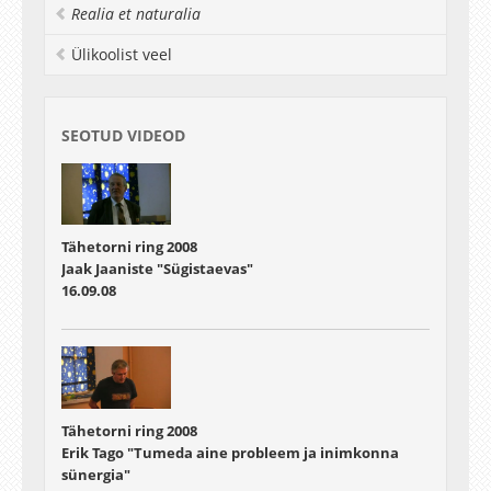
Realia et naturalia
vahendid ja võtted, kuidas Päikest pildistada,"
tutvustab Vällik loengu sisu.
Ülikoolist veel
SEOTUD VIDEOD
Tähetorni ring 2008
Jaak Jaaniste "Sügistaevas"
16.09.08
Tähetorni ring 2008
Erik Tago "Tumeda aine probleem ja inimkonna
sünergia"