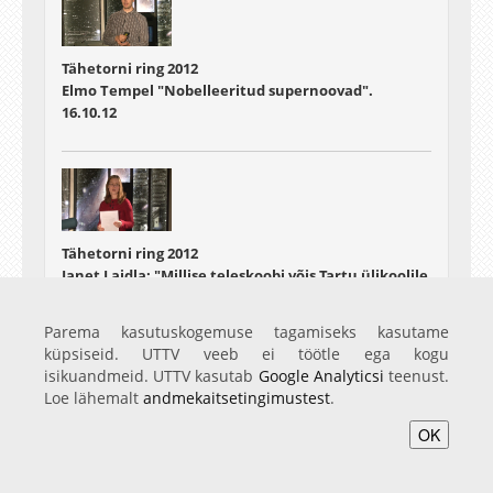
Tähetorni ring 2012
Elmo Tempel "Nobelleeritud supernoovad".
16.10.12
Tähetorni ring 2012
Janet Laidla: "Millise teleskoobi võis Tartu ülikoolile
tellida Sven Dimberg?"
30.10.12
Parema kasutuskogemuse tagamiseks kasutame
küpsiseid. UTTV veeb ei töötle ega kogu
isikuandmeid. UTTV kasutab
Google Analyticsi
teenust.
Loe lähemalt
andmekaitsetingimustest
.
OK
Tähetorni ring 2012
Tiit Sepp: "Virtuaalobservatooriumid"