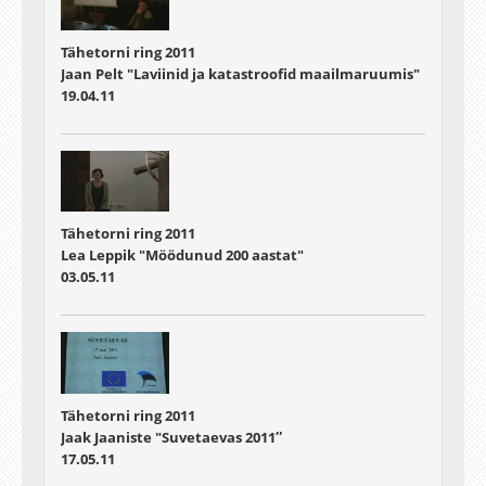
Tähetorni ring 2011
Jaan Pelt "Laviinid ja katastroofid maailmaruumis"
19.04.11
Tähetorni ring 2011
Lea Leppik "Möödunud 200 aastat"
03.05.11
Tähetorni ring 2011
Jaak Jaaniste "Suvetaevas 2011″
17.05.11