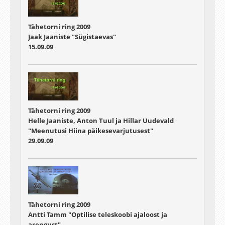
Tähetorni ring 2009
Jaak Jaaniste "Sügistaevas"
15.09.09
Tähetorni ring 2009
Helle Jaaniste, Anton Tuul ja Hillar Uudevald
"Meenutusi Hiina päikesevarjutusest"
29.09.09
Tähetorni ring 2009
Antti Tamm "Optilise teleskoobi ajaloost ja
arengust"