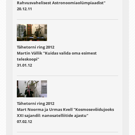
Rahvusvahelisest Astronoomiaolümpiaadist"
20.12.11
Tähetorni ring 2012
Martin Vällik "Kuidas valida oma esimest
teleskoopi"
31.01.12
Tähetorni ring 2012
Mart Noorma ja Urmas Kvell "Kosmosevõidujooks
XXI sajandil: nanosatelliitide ajastu"
07.02.12