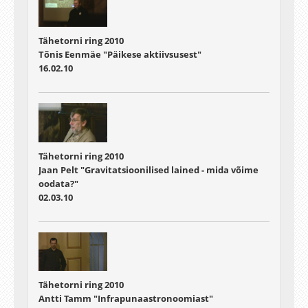
Tähetorni ring 2010
Tõnis Eenmäe "Päikese aktiivsusest"
16.02.10
Tähetorni ring 2010
Jaan Pelt "Gravitatsioonilised lained - mida võime
oodata?"
02.03.10
Tähetorni ring 2010
Antti Tamm "Infrapunaastronoomiast"