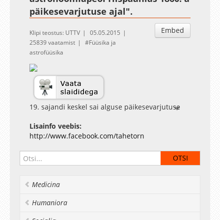
päikesevarjutuse ajal".
Embed
Klipi teostus: UTTV
05.05.2015
25839 vaatamist
Füüsika ja
astrofüüsika
19. sajandi keskel sai alguse päikesevarjutuse
turism – nii teadlased kui ka jõukad amatöörid
Lisainfo veebis:
püüdsid reisida kohtadesse, kus järjekordne
http://www.facebook.com/tahetorn
päikesevarjutus näha oli. „Teadlastele jäi täielik
päikesevarjutus kuni kosmoseajastuni parimaks
võimaluseks uurida päikese krooni, huvilistele
pakkus aga lihtsalt omapärast elamust,“ räägib
Lea Leppik päikesevarjutuse reiside ajaloost.
Medicina
„1860. aastal sõitsid Hispaaniasse kokku
huvilised üle Euroopa. Teiste seas asus teele ka
Humaniora
Tartu tähetorni juhataja professor Johann
Heinrich Mädler, võttes kaasa oma abikaasa,