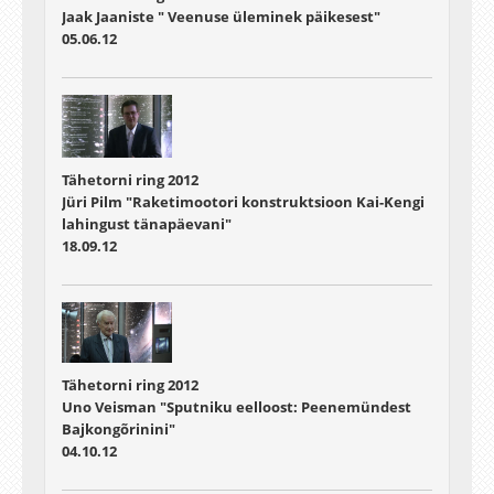
Jaak Jaaniste " Veenuse üleminek päikesest"
05.06.12
Tähetorni ring 2012
Jüri Pilm "Raketimootori konstruktsioon Kai-Kengi
lahingust tänapäevani"
18.09.12
Tähetorni ring 2012
Uno Veisman "Sputniku eelloost: Peenemündest
Bajkongõrinini"
04.10.12