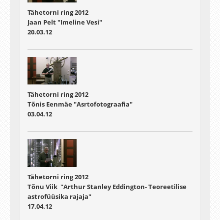
Tähetorni ring 2012
Jaan Pelt "Imeline Vesi"
20.03.12
Tähetorni ring 2012
Tõnis Eenmäe "Asrtofotograafia"
03.04.12
Tähetorni ring 2012
Tõnu Viik "Arthur Stanley Eddington- Teoreetilise
astrofüüsika rajaja"
17.04.12