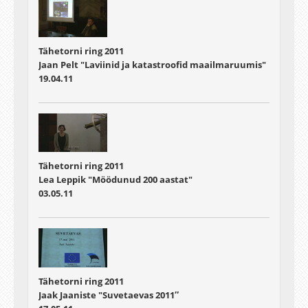
Tähetorni ring 2011
Jaan Pelt "Laviinid ja katastroofid maailmaruumis"
19.04.11
Tähetorni ring 2011
Lea Leppik "Möödunud 200 aastat"
03.05.11
Tähetorni ring 2011
Jaak Jaaniste "Suvetaevas 2011″