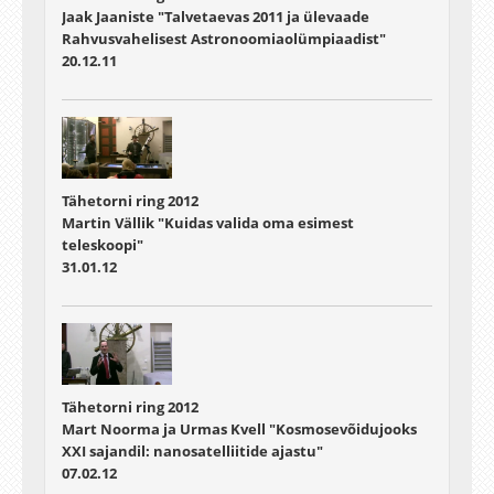
Jaak Jaaniste "Talvetaevas 2011 ja ülevaade
Rahvusvahelisest Astronoomiaolümpiaadist"
20.12.11
Tähetorni ring 2012
Martin Vällik "Kuidas valida oma esimest
teleskoopi"
31.01.12
Tähetorni ring 2012
Mart Noorma ja Urmas Kvell "Kosmosevõidujooks
XXI sajandil: nanosatelliitide ajastu"
07.02.12