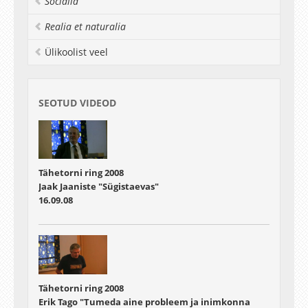
Socialia
luuletajana tuntud Minna Mädleri (sünd Witte)
ja tähetorni teenija, Sootaga valla talupoja
Realia et naturalia
Martin Saare. Kuidas kulges teekond, kellega
kohtuti, millised olid eesmärgid ja tulemused –
Ülikoolist veel
sellest juba lähemalt ettekandes.“
SEOTUD VIDEOD
Tähetorni ring 2008
Jaak Jaaniste "Sügistaevas"
16.09.08
Tähetorni ring 2008
Erik Tago "Tumeda aine probleem ja inimkonna