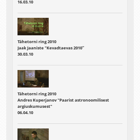
16.03.10
Tähetorni ring 2010
Jaak Jaaniste "Kevadtaevas 2010″
30.03.10
Tähetorni ring 2010
Andres Kuperjanov "Paarist astronoomilisest
argiuskumusest"
06.04.10