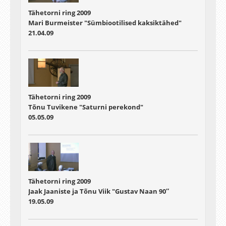
Tähetorni ring 2009
Mari Burmeister "Sümbiootilised kaksiktähed"
21.04.09
Tähetorni ring 2009
Tõnu Tuvikene "Saturni perekond"
05.05.09
Tähetorni ring 2009
Jaak Jaaniste ja Tõnu Viik "Gustav Naan 90″
19.05.09