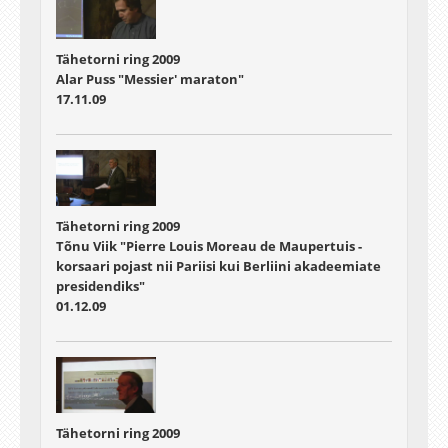
Tähetorni ring 2009
Alar Puss "Messier' maraton"
17.11.09
Tähetorni ring 2009
Tõnu Viik "Pierre Louis Moreau de Maupertuis -
korsaari pojast nii Pariisi kui Berliini akadeemiate
presidendiks"
01.12.09
Tähetorni ring 2009