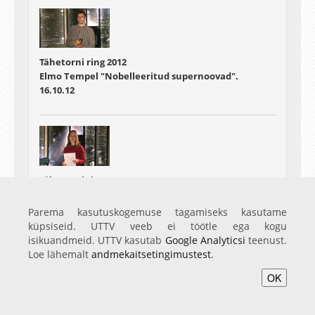
Tähetorni ring 2012
Elmo Tempel "Nobelleeritud supernoovad".
16.10.12
Tähetorni ring 2012
Janet Laidla: "Millise teleskoobi võis Tartu ülikoolile
tellida Sven Dimberg?"
Parema kasutuskogemuse tagamiseks kasutame
30.10.12
küpsiseid. UTTV veeb ei töötle ega kogu
isikuandmeid. UTTV kasutab
Google Analyticsi
teenust.
Loe lähemalt
andmekaitsetingimustest
.
OK
Tähetorni ring 2012