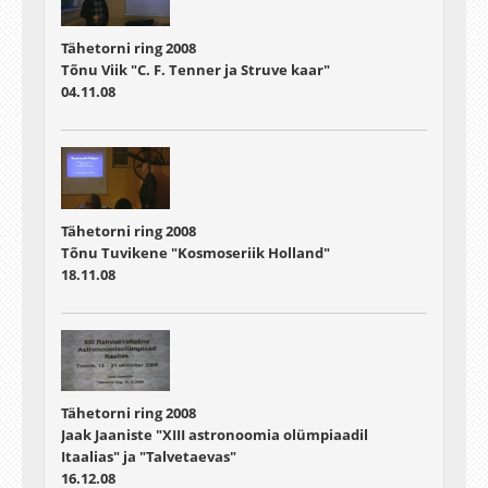
Tähetorni ring 2008
Tõnu Viik "C. F. Tenner ja Struve kaar"
04.11.08
Tähetorni ring 2008
Tõnu Tuvikene "Kosmoseriik Holland"
18.11.08
Tähetorni ring 2008
Jaak Jaaniste "XIII astronoomia olümpiaadil
Itaalias" ja "Talvetaevas"
16.12.08