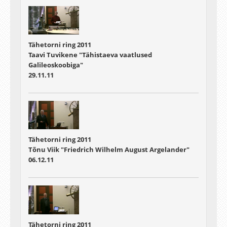
Tähetorni ring 2011
Taavi Tuvikene "Tähistaeva vaatlused
Galileoskoobiga"
29.11.11
Tähetorni ring 2011
Tõnu Viik "Friedrich Wilhelm August Argelander"
06.12.11
Tähetorni ring 2011