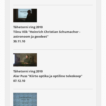
Tähetorni ring 2010
Tõnu Viik "Heinrich Christian Schumacher -
astronoom ja geodeet"
30.11.10
Tähetorni ring 2010
Alar Puss "Kiirte optika ja optiline teleskoop"
07.12.10