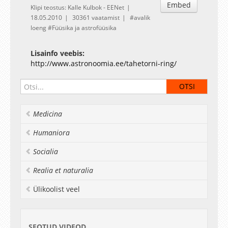
Embed
Klipi teostus: Kalle Kulbok - EENet
18.05.2010
30361 vaatamist
avalik
loeng
Füüsika ja astrofüüsika
Lisainfo veebis:
http://www.astronoomia.ee/tahetorni-ring/
Medicina
Humaniora
Socialia
Realia et naturalia
Ülikoolist veel
SEOTUD VIDEOD