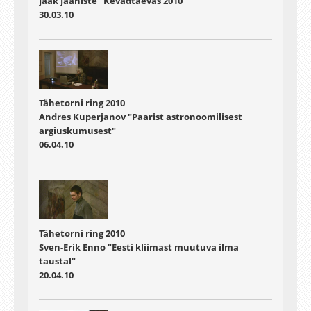
Jaak Jaaniste "Kevadtaevas 2010″
30.03.10
Tähetorni ring 2010
Andres Kuperjanov "Paarist astronoomilisest
argiuskumusest"
06.04.10
Tähetorni ring 2010
Sven-Erik Enno "Eesti kliimast muutuva ilma
taustal"
20.04.10