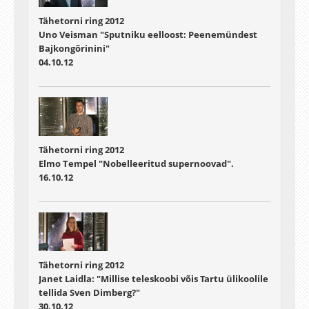
Tähetorni ring 2012
Uno Veisman "Sputniku eelloost: Peenemündest
Bajkongõrinini"
04.10.12
Tähetorni ring 2012
Elmo Tempel "Nobelleeritud supernoovad".
16.10.12
Tähetorni ring 2012
Janet Laidla: "Millise teleskoobi võis Tartu ülikoolile
tellida Sven Dimberg?"
30.10.12