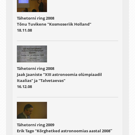
Tähetorni ring 2008
Tõnu Tuvikene "Kosmoseriik Holland"
18.11.08
Tähetorni ring 2008
Jaak Jaaniste "XIII astronoomia olümpiaadil
Itaalias" ja "Talvetaevas"
16.12.08
Tähetorni ring 2009
Erik Tago "Kõrghetked astronoomias aastal 2008″