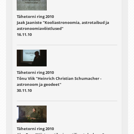
Tähetorni ring 2010
Jaak Jaaniste "Kooliastronoomia, astrotaibud ja
astronoomiavõistlused"
16.11.10
Tähetorni ring 2010
Tõnu Viik "Heinrich Christian Schumacher -
astronoom ja geodeet"
30.11.10
Tähetorni ring 2010