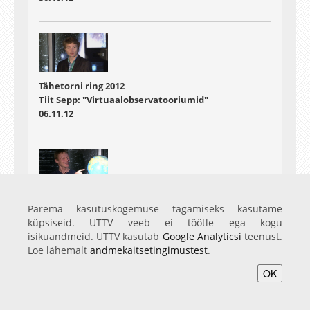
Tähetorni ring 2012
Tiit Sepp: "Virtuaalobservatooriumid"
06.11.12
Tähetorni ring 2012
Parema kasutuskogemuse tagamiseks kasutame
Hillar Uudevald "Dimensioonid"
küpsiseid. UTTV veeb ei töötle ega kogu
20.11.12
isikuandmeid. UTTV kasutab
Google Analyticsi
teenust.
Loe lähemalt
andmekaitsetingimustest
.
OK