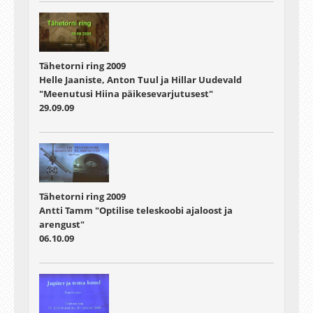
Tähetorni ring 2009
Helle Jaaniste, Anton Tuul ja Hillar Uudevald
"Meenutusi Hiina päikesevarjutusest"
29.09.09
Tähetorni ring 2009
Antti Tamm "Optilise teleskoobi ajaloost ja
arengust"
06.10.09