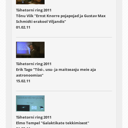
Tähetorni ring 2011
Tõnu Viik "Ernst Knorre pojapojad ja Gustav Max
Schmidti erakool Viljandis"
01.02.11
Tähetorni ring 2011
Erik Tago "Tõsi-, usu- ja maitseasju meie aja
astronoomias"
15.02.11
Tähetorni ring 2011
Elmo Tempel "Galaktikate tekkimisest"