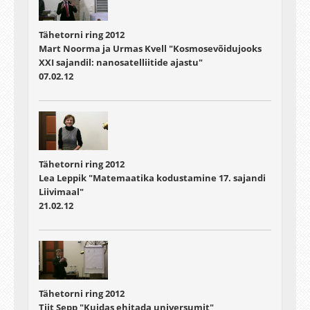
Tähetorni ring 2012
Mart Noorma ja Urmas Kvell "Kosmosevõidujooks
XXI sajandil: nanosatelliitide ajastu"
07.02.12
Tähetorni ring 2012
Lea Leppik "Matemaatika kodustamine 17. sajandi
Liivimaal"
21.02.12
Tähetorni ring 2012
Tiit Sepp "Kuidas ehitada universumit"