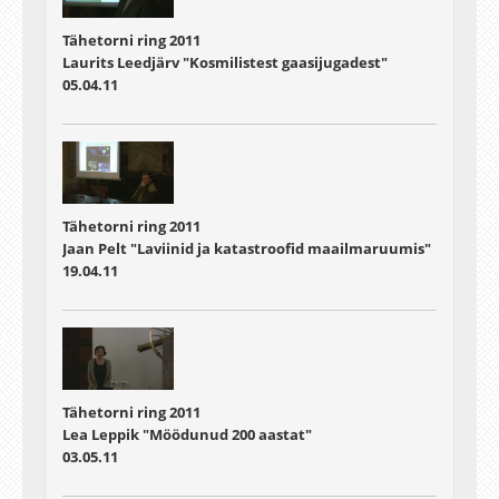
Tähetorni ring 2011
Laurits Leedjärv "Kosmilistest gaasijugadest"
05.04.11
Tähetorni ring 2011
Jaan Pelt "Laviinid ja katastroofid maailmaruumis"
19.04.11
Tähetorni ring 2011
Lea Leppik "Möödunud 200 aastat"
03.05.11