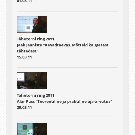
01.03.11
Tähetorni ring 2011
Jaak Jaaniste "Kevadtaevas. Mõtteid kaugetest
tähtedest"
15.03.11
Tähetorni ring 2011
Alar Puss "Teoreetiline ja praktiline aja-arvutus"
29.03.11