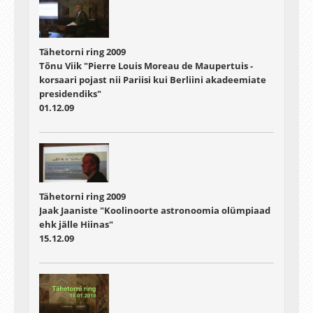
Tähetorni ring 2009
Tõnu Viik "Pierre Louis Moreau de Maupertuis -
korsaari pojast nii Pariisi kui Berliini akadeemiate
presidendiks"
01.12.09
Tähetorni ring 2009
Jaak Jaaniste "Koolinoorte astronoomia olümpiaad
ehk jälle Hiinas"
15.12.09