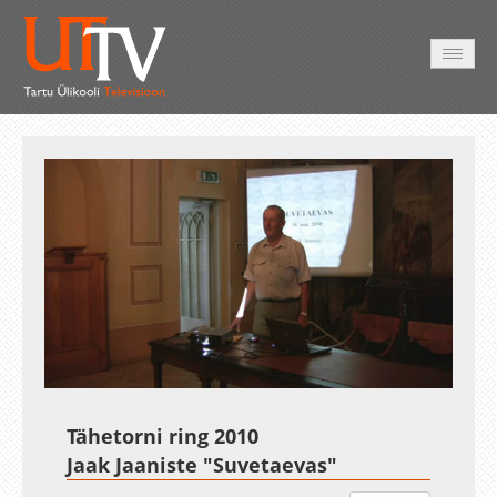
AVALEHT
VIDEOD
FOTOD
TEENUSED
Auto
Loaded
:
Unmute
Esituskiirused
2.52%
Tähetorni ring 2010
Jaak Jaaniste "Suvetaevas"