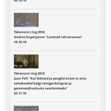
05.10.10
Tähetorni ring 2010
Andres Kuperjanov "Loomad rahvataevas"
19.10.10
Tähetorni ring 2010
Jaan Pelt "Kui läätsed ja peeglid enam ei aita:
teleskoobid kalgi röntgenkiirguse ja
gammasähvatuste vaatlemiseks"
02.11.10