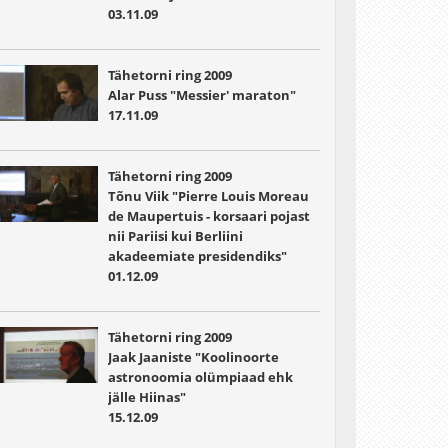
03.11.09
Tähetorni ring 2009
Alar Puss "Messier' maraton"
17.11.09
Tähetorni ring 2009
Tõnu Viik "Pierre Louis Moreau
de Maupertuis - korsaari pojast
nii Pariisi kui Berliini
akadeemiate presidendiks"
01.12.09
Tähetorni ring 2009
Jaak Jaaniste "Koolinoorte
astronoomia olümpiaad ehk
jälle Hiinas"
15.12.09