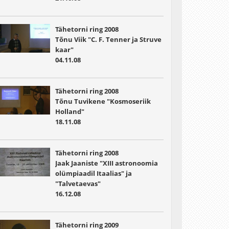
Tähetorni ring 2008
Tõnu Viik "C. F. Tenner ja Struve
kaar"
04.11.08
Tähetorni ring 2008
Tõnu Tuvikene "Kosmoseriik
Holland"
18.11.08
Tähetorni ring 2008
Jaak Jaaniste "XIII astronoomia
olümpiaadil Itaalias" ja
"Talvetaevas"
16.12.08
Tähetorni ring 2009