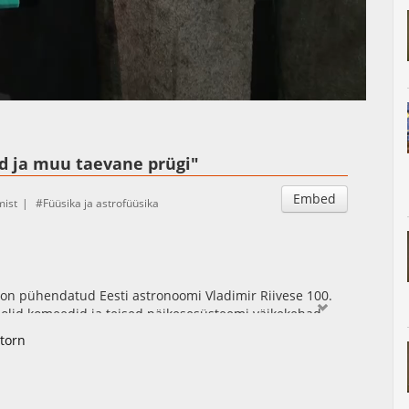
Auto
Esituskiirused
id ja muu taevane prügi"
Embed
mist
Füüsika ja astrofüüsika
on pühendatud Eesti astronoomi Vladimir Riivese 100.
 olid komeedid ja teised päikesesüsteemi väikekehad.
noom Jaak Jaaniste Päikesesüsteemi väikekehadest,
torn
ronoomilise maailmapildi kujundamisel.