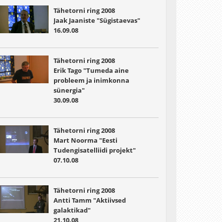
Tähetorni ring 2008
Jaak Jaaniste "Sügistaevas"
16.09.08
Tähetorni ring 2008
Erik Tago "Tumeda aine
probleem ja inimkonna
sünergia"
30.09.08
Tähetorni ring 2008
Mart Noorma "Eesti
Tudengisatelliidi projekt"
07.10.08
Tähetorni ring 2008
Antti Tamm "Aktiivsed
galaktikad"
21.10.08