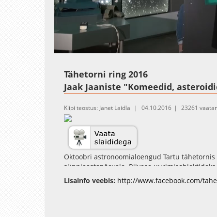
Loaded
:
Unmute
0.41%
Tähetorni ring 2016
Jaak Jaaniste "Komeedid, asteroid
Klipi teostus: Janet Laidla
04.10.2016
23261 vaata
Oktoobri astronoomialoengud Tartu tähetornis 
sünniaastapäevale. Riivese uurimisobjektideks
Oktoobrikuu esimeses loengus kõnelebki astro
Lisainfo veebis:
http://www.facebook.com/tahe
nende uurimise ajaloost ning nende osast ast