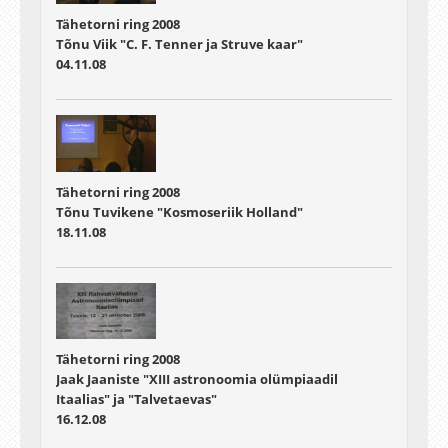
Tähetorni ring 2008
Tõnu Viik "C. F. Tenner ja Struve kaar"
04.11.08
Tähetorni ring 2008
Tõnu Tuvikene "Kosmoseriik Holland"
18.11.08
Tähetorni ring 2008
Jaak Jaaniste "XIII astronoomia olümpiaadil
Itaalias" ja "Talvetaevas"
16.12.08