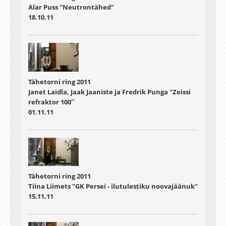
Alar Puss "Neutrontähed"
18.10.11
Tähetorni ring 2011
Janet Laidla, Jaak Jaaniste ja Fredrik Punga "Zeissi
refraktor 100″
01.11.11
Tähetorni ring 2011
Tiina Liimets "GK Persei - ilutulestiku noovajäänuk"
15.11.11