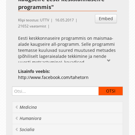
programmis"
Embed
Klipi teostus: UTTV
16.05.2017
21652 vaatamist
Eesti keskkonnaseire programmis on maismaa-
alade kaugseire all-programm. Selle programmi
teemasse kuuluvad suured muutused metsades
(põhiliselt lageraiealade tekkimine ja nende
uuesti metsastumine), kevadised
põlluharimistööd põllumaadel, põllumaade
Lisainfo veebis:
kasutusest väljajäämine ja metsastumine, Eesti
http://www.facebook.com/tahetorn
mereranna ja suurjärvede rannikute
roostumine.
Medicina
Humaniora
Socialia