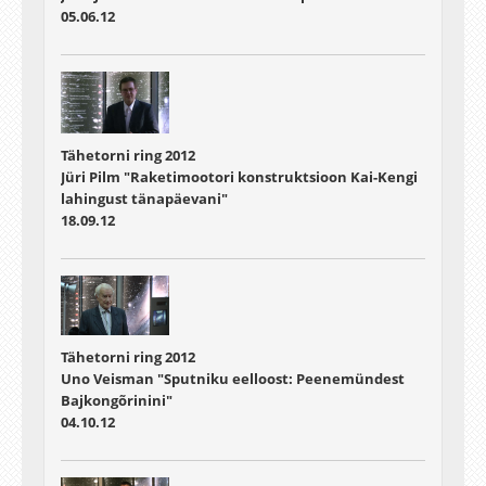
05.06.12
Tähetorni ring 2012
Jüri Pilm "Raketimootori konstruktsioon Kai-Kengi
lahingust tänapäevani"
18.09.12
Tähetorni ring 2012
Uno Veisman "Sputniku eelloost: Peenemündest
Bajkongõrinini"
04.10.12