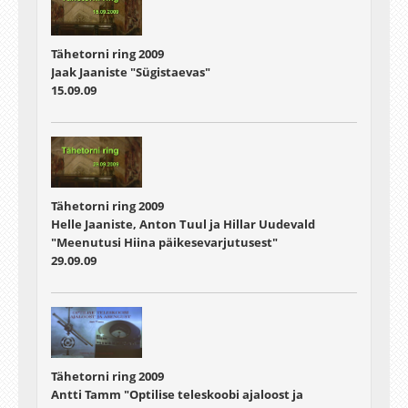
Tähetorni ring 2009
Jaak Jaaniste "Sügistaevas"
15.09.09
Tähetorni ring 2009
Helle Jaaniste, Anton Tuul ja Hillar Uudevald
"Meenutusi Hiina päikesevarjutusest"
29.09.09
Tähetorni ring 2009
Antti Tamm "Optilise teleskoobi ajaloost ja