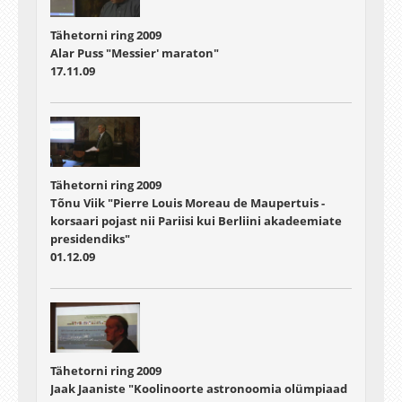
Tähetorni ring 2009
Alar Puss "Messier' maraton"
17.11.09
Tähetorni ring 2009
Tõnu Viik "Pierre Louis Moreau de Maupertuis -
korsaari pojast nii Pariisi kui Berliini akadeemiate
presidendiks"
01.12.09
Tähetorni ring 2009
Jaak Jaaniste "Koolinoorte astronoomia olümpiaad