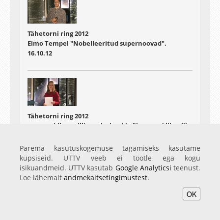
Tähetorni ring 2012
Elmo Tempel "Nobelleeritud supernoovad".
16.10.12
Tähetorni ring 2012
Janet Laidla: "Millise teleskoobi võis Tartu ülikoolile
tellida Sven Dimberg?"
30.10.12
Parema kasutuskogemuse tagamiseks kasutame
küpsiseid. UTTV veeb ei töötle ega kogu
isikuandmeid. UTTV kasutab
Google Analyticsi
teenust.
Loe lähemalt
andmekaitsetingimustest
.
OK
Tähetorni ring 2012
Tiit Sepp: "Virtuaalobservatooriumid"