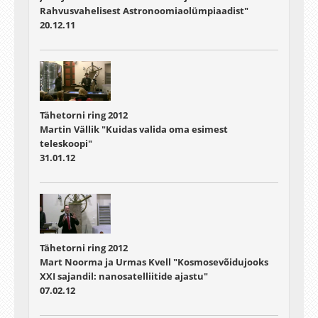
Rahvusvahelisest Astronoomiaolümpiaadist"
20.12.11
Tähetorni ring 2012
Martin Vällik "Kuidas valida oma esimest
teleskoopi"
31.01.12
Tähetorni ring 2012
Mart Noorma ja Urmas Kvell "Kosmosevõidujooks
XXI sajandil: nanosatelliitide ajastu"
07.02.12