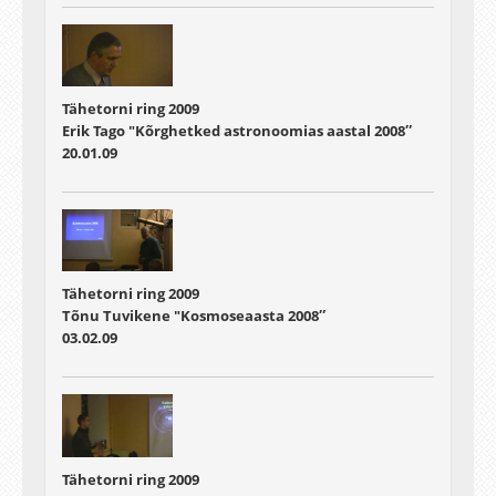
Tähetorni ring 2009
Erik Tago "Kõrghetked astronoomias aastal 2008″
20.01.09
Tähetorni ring 2009
Tõnu Tuvikene "Kosmoseaasta 2008″
03.02.09
Tähetorni ring 2009