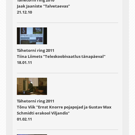
Tähetorni ring 2010
Jaak Jaaniste "Talvetaevas"
21.12.10
Tähetorni ring 2011
Tiina Liimets "Teleskoobivaatlus tänapäeval"
18.01.11
Tähetorni ring 2011
Tõnu Viik "Ernst Knorre pojapojad ja Gustav Max
Schmidti erakool Viljandis"
01.02.11