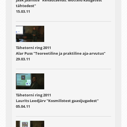
Jaak Jaaniste "Kevadtaevas. Mõtteid kaugetest
tähtedest"
15.03.11
Tähetorni ring 2011
Alar Puss "Teoreetiline ja praktiline aja-arvutus"
29.03.11
Tähetorni ring 2011
Laurits Leedjärv "Kosmilistest gaasijugadest"
05.04.11