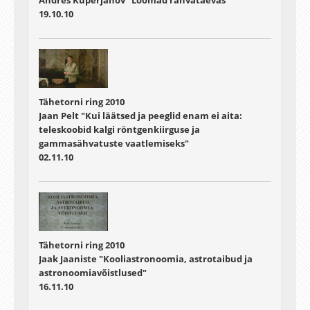
19.10.10
Tähetorni ring 2010
Jaan Pelt "Kui läätsed ja peeglid enam ei aita:
teleskoobid kalgi röntgenkiirguse ja
gammasähvatuste vaatlemiseks"
02.11.10
Tähetorni ring 2010
Jaak Jaaniste "Kooliastronoomia, astrotaibud ja
astronoomiavõistlused"
16.11.10