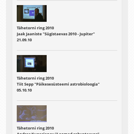
Tähetorni ring 2010
Jaak Jaaniste "Sügistaevas 2010 - Jupiter"
21.09.10
Tähetorni ring 2010
Tiit Sepp "Päikesesüsteemi astrobioloogia"
05.10.10
Tähetorni ring 2010
Andres Kuperjanov "Loomad rahvataevas"