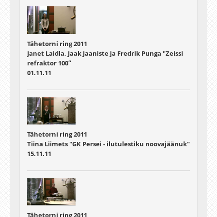
Tähetorni ring 2011
Janet Laidla, Jaak Jaaniste ja Fredrik Punga "Zeissi
refraktor 100″
01.11.11
Tähetorni ring 2011
Tiina Liimets "GK Persei - ilutulestiku noovajäänuk"
15.11.11
Tähetorni ring 2011