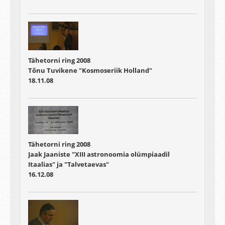
Tähetorni ring 2008
Tõnu Tuvikene "Kosmoseriik Holland"
18.11.08
Tähetorni ring 2008
Jaak Jaaniste "XIII astronoomia olümpiaadil
Itaalias" ja "Talvetaevas"
16.12.08