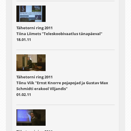
Tähetorni ring 2011
Tiina Liimets "Teleskoobivaatlus tänapäeval"
18.01.11
Tähetorni ring 2011
Tõnu Viik "Ernst Knorre pojapojad ja Gustav Max
Schmidti erakool Viljandis"
01.02.11