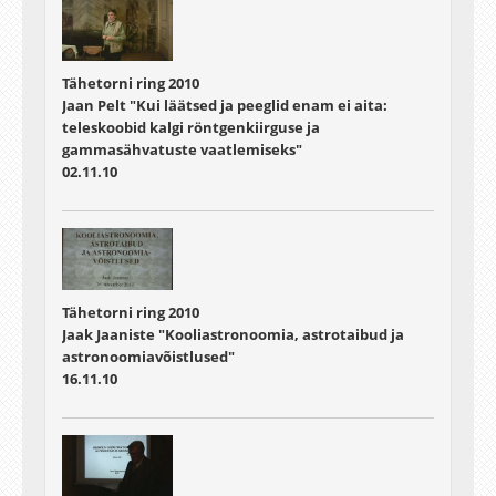
Tähetorni ring 2010
Jaan Pelt "Kui läätsed ja peeglid enam ei aita:
teleskoobid kalgi röntgenkiirguse ja
gammasähvatuste vaatlemiseks"
02.11.10
Tähetorni ring 2010
Jaak Jaaniste "Kooliastronoomia, astrotaibud ja
astronoomiavõistlused"
16.11.10