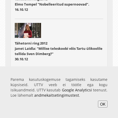
Elmo Tempel "Nobelleeritud supernoovad".
16.10.12
Tähetorni ring 2012
Janet Laidla: "Millise teleskoobi võis Tartu ülikoolile
tellida Sven Dimberg?"
30.10.12
Parema kasutuskogemuse tagamiseks kasutame
küpsiseid. UTTV veeb ei töötle ega kogu
isikuandmeid. UTTV kasutab
Google Analyticsi
teenust.
Tähetorni ring 2012
Loe lähemalt
andmekaitsetingimustest
.
Tiit Sepp: "Virtuaalobservatooriumid"
06.11.12
OK