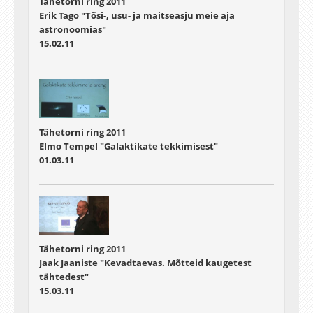
Tähetorni ring 2011
Erik Tago "Tõsi-, usu- ja maitseasju meie aja
astronoomias"
15.02.11
Tähetorni ring 2011
Elmo Tempel "Galaktikate tekkimisest"
01.03.11
Tähetorni ring 2011
Jaak Jaaniste "Kevadtaevas. Mõtteid kaugetest
tähtedest"
15.03.11