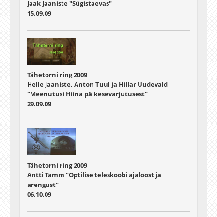
Jaak Jaaniste "Sügistaevas"
15.09.09
Tähetorni ring 2009
Helle Jaaniste, Anton Tuul ja Hillar Uudevald
"Meenutusi Hiina päikesevarjutusest"
29.09.09
Tähetorni ring 2009
Antti Tamm "Optilise teleskoobi ajaloost ja
arengust"
06.10.09