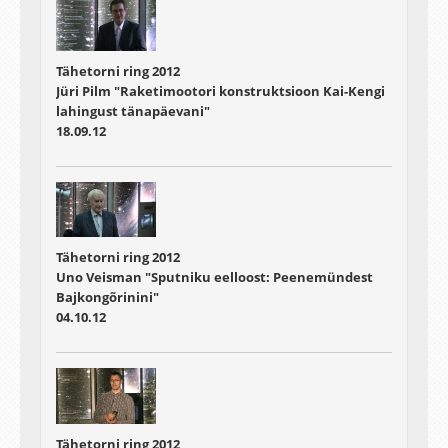
Tähetorni ring 2012
Jüri Pilm "Raketimootori konstruktsioon Kai-Kengi
lahingust tänapäevani"
18.09.12
Tähetorni ring 2012
Uno Veisman "Sputniku eelloost: Peenemündest
Bajkongõrinini"
04.10.12
Tähetorni ring 2012