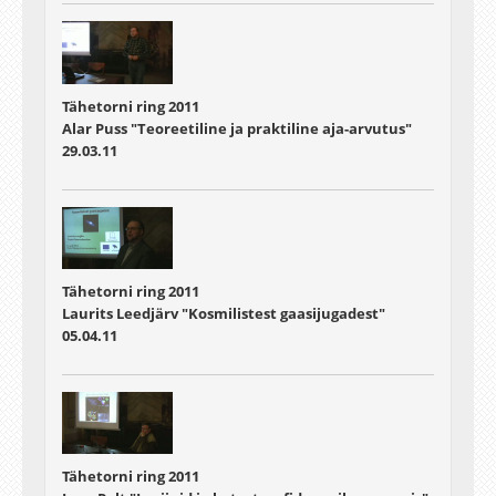
Tähetorni ring 2011
Alar Puss "Teoreetiline ja praktiline aja-arvutus"
29.03.11
Tähetorni ring 2011
Laurits Leedjärv "Kosmilistest gaasijugadest"
05.04.11
Tähetorni ring 2011