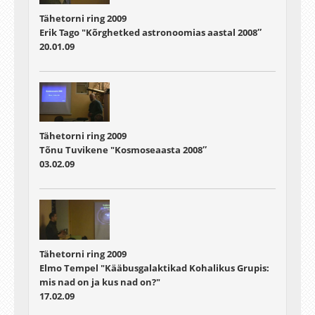
Tähetorni ring 2009
Erik Tago "Kõrghetked astronoomias aastal 2008″
20.01.09
Tähetorni ring 2009
Tõnu Tuvikene "Kosmoseaasta 2008″
03.02.09
Tähetorni ring 2009
Elmo Tempel "Kääbusgalaktikad Kohalikus Grupis:
mis nad on ja kus nad on?"
17.02.09