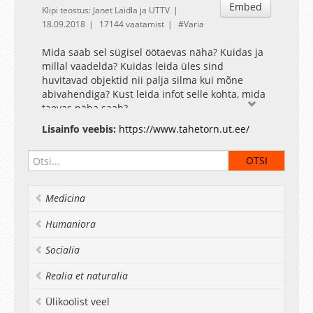
Embed
Klipi teostus: Janet Laidla ja UTTV
18.09.2018
17144 vaatamist
Varia
Mida saab sel sügisel öötaevas näha? Kuidas ja
millal vaadelda? Kuidas leida üles sind
huvitavad objektid nii palja silma kui mõne
abivahendiga? Kust leida infot selle kohta, mida
taevas näha saab?
Tähetorni Facebook
Lisainfo veebis:
https://www.tahetorn.ut.ee/
Medicina
Humaniora
Socialia
Realia et naturalia
Ülikoolist veel