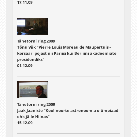
17.11.09
Tähetorni ring 2009
Tõnu Viik "Pierre Louis Moreau de Maupertuis -
korsaari pojast nii Pariisi kui Berliini akadeemiate
presidendiks"
01.12.09
Tähetorni ring 2009
Jaak Jaaniste "Koolinoorte astronoomia olümpiaad
ehk jälle Hiinas"
15.12.09