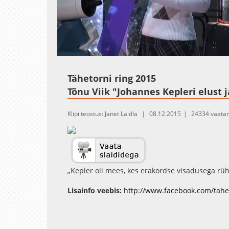
Loaded
:
Unmute
1.33%
Tähetorni ring 2015
Tõnu Viik "Johannes Kepleri elust j
Klipi teostus: Janet Laidla
08.12.2015
24334 vaata
„Kepler oli mees, kes erakordse visadusega rü
kindlakstegemise poole,“ tutvustab õhtu kangelas
Lisainfo veebis:
http://www.facebook.com/tahe
ta pidi võitlema suurte raskustega, kannatades 
tagakiusamist ja otsides pidevalt teenistust o