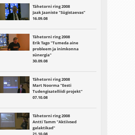
Tähetorni ring 2008
Jaak Jaaniste "Sügistaevas"
16.09.08
Tähetorni ring 2008
Erik Tago "Tumeda aine
probleem ja inimkonna
sünergia"
30.09.08
Tähetorni ring 2008
Mart Noorma "Eesti
Tudengisatelliidi projekt"
07.10.08
Tähetorni ring 2008
Antti Tamm "Aktiivsed
galaktikad"
21.10.08