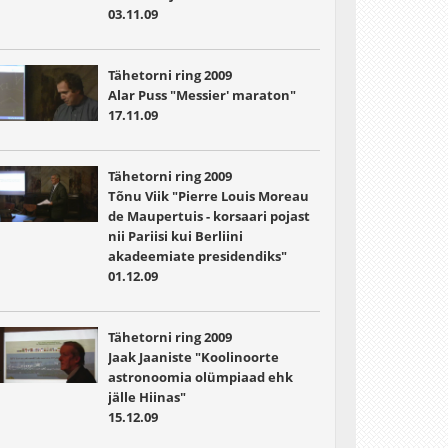
03.11.09
Tähetorni ring 2009
Alar Puss "Messier' maraton"
17.11.09
Tähetorni ring 2009
Tõnu Viik "Pierre Louis Moreau
de Maupertuis - korsaari pojast
nii Pariisi kui Berliini
akadeemiate presidendiks"
01.12.09
Tähetorni ring 2009
Jaak Jaaniste "Koolinoorte
astronoomia olümpiaad ehk
jälle Hiinas"
15.12.09