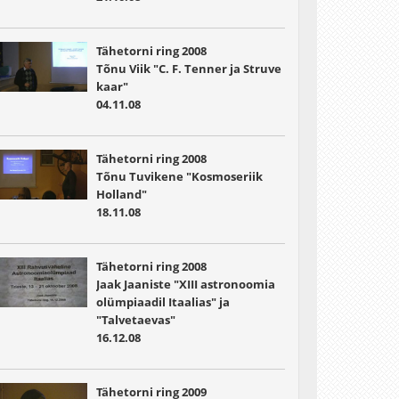
Tähetorni ring 2008
Tõnu Viik "C. F. Tenner ja Struve
kaar"
04.11.08
Tähetorni ring 2008
Tõnu Tuvikene "Kosmoseriik
Holland"
18.11.08
Tähetorni ring 2008
Jaak Jaaniste "XIII astronoomia
olümpiaadil Itaalias" ja
"Talvetaevas"
16.12.08
Tähetorni ring 2009