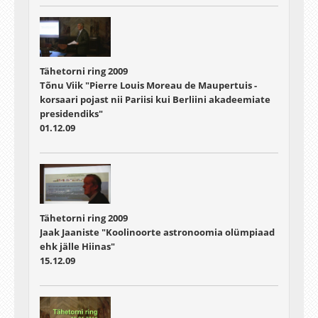
Tähetorni ring 2009
Tõnu Viik "Pierre Louis Moreau de Maupertuis -
korsaari pojast nii Pariisi kui Berliini akadeemiate
presidendiks"
01.12.09
Tähetorni ring 2009
Jaak Jaaniste "Koolinoorte astronoomia olümpiaad
ehk jälle Hiinas"
15.12.09