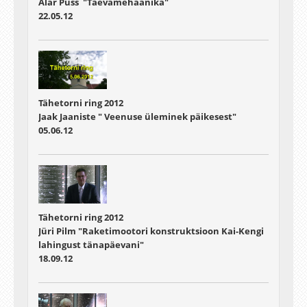
Alar Puss "Taevamehaanika"
22.05.12
Tähetorni ring 2012
Jaak Jaaniste " Veenuse üleminek päikesest"
05.06.12
Tähetorni ring 2012
Jüri Pilm "Raketimootori konstruktsioon Kai-Kengi
lahingust tänapäevani"
18.09.12