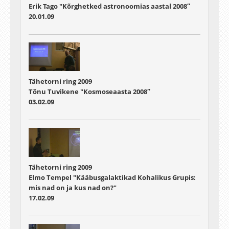
Erik Tago "Kõrghetked astronoomias aastal 2008″
20.01.09
Tähetorni ring 2009
Tõnu Tuvikene "Kosmoseaasta 2008″
03.02.09
Tähetorni ring 2009
Elmo Tempel "Kääbusgalaktikad Kohalikus Grupis:
mis nad on ja kus nad on?"
17.02.09