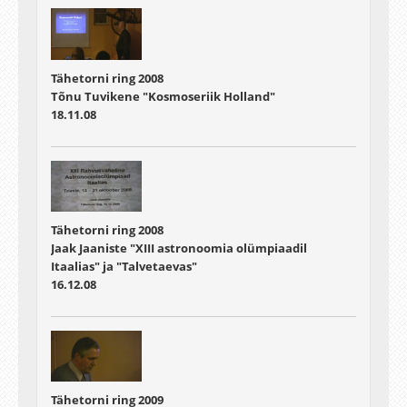
Tähetorni ring 2008
Tõnu Tuvikene "Kosmoseriik Holland"
18.11.08
Tähetorni ring 2008
Jaak Jaaniste "XIII astronoomia olümpiaadil
Itaalias" ja "Talvetaevas"
16.12.08
Tähetorni ring 2009