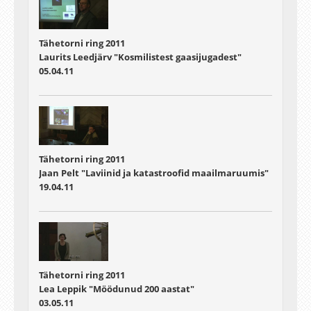
Tähetorni ring 2011
Laurits Leedjärv "Kosmilistest gaasijugadest"
05.04.11
Tähetorni ring 2011
Jaan Pelt "Laviinid ja katastroofid maailmaruumis"
19.04.11
Tähetorni ring 2011
Lea Leppik "Möödunud 200 aastat"
03.05.11