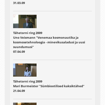
31.03.09
Tähetorni ring 2009
Uno Veismann "Venemaa kosmonautika ja
kosmosetehnoloogia - minevikusaladusi ja uusi
suundumusi"
07.04.09
Tähetorni ring 2009
Mari Burmeister "Sümbiootilised kaksiktähed"
21.04.09