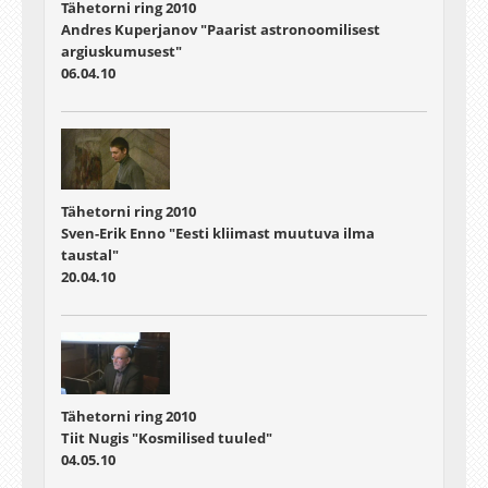
Tähetorni ring 2010
Andres Kuperjanov "Paarist astronoomilisest
argiuskumusest"
06.04.10
Tähetorni ring 2010
Sven-Erik Enno "Eesti kliimast muutuva ilma
taustal"
20.04.10
Tähetorni ring 2010
Tiit Nugis "Kosmilised tuuled"
04.05.10