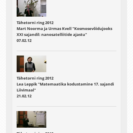
Tähetorni ring 2012
Mart Noorma ja Urmas Kvell "Kosmosevõidujooks
XXI sajandil: nanosatelliitide ajastu"
07.02.12
Tähetorni ring 2012
Lea Leppik "Matemaatika kodustamine 17. sajandi
Liivimaal"
21.02.12