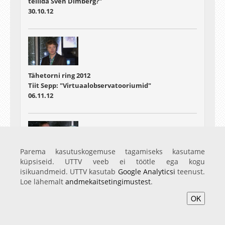
tellida Sven Dimberg?"
30.10.12
Tähetorni ring 2012
Tiit Sepp: "Virtuaalobservatooriumid"
06.11.12
Parema kasutuskogemuse tagamiseks kasutame
Tähetorni ring 2012
küpsiseid. UTTV veeb ei töötle ega kogu
Hillar Uudevald "Dimensioonid"
isikuandmeid. UTTV kasutab
Google Analyticsi
teenust.
20.11.12
Loe lähemalt
andmekaitsetingimustest
.
OK