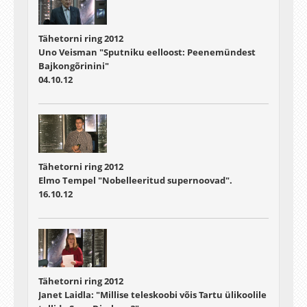
Tähetorni ring 2012
Uno Veisman "Sputniku eelloost: Peenemündest
Bajkongõrinini"
04.10.12
Tähetorni ring 2012
Elmo Tempel "Nobelleeritud supernoovad".
16.10.12
Tähetorni ring 2012
Janet Laidla: "Millise teleskoobi võis Tartu ülikoolile