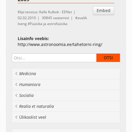
Embed
Klipi teostus: Kalle Kulbok - EENet
02.02.2010
30845 vaatamist
avalik
loeng
Füüsika ja astrofüüsika
Lisainfo veebis:
http://www.astronoomia.ee/tahetorni-ring/
Medicina
Humaniora
Socialia
Realia et naturalia
Ülikoolist veel