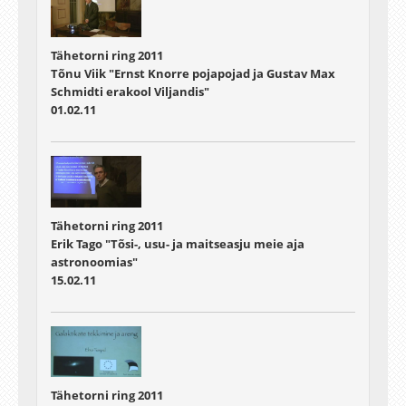
Tähetorni ring 2011
Tõnu Viik "Ernst Knorre pojapojad ja Gustav Max
Schmidti erakool Viljandis"
01.02.11
Tähetorni ring 2011
Erik Tago "Tõsi-, usu- ja maitseasju meie aja
astronoomias"
15.02.11
Tähetorni ring 2011