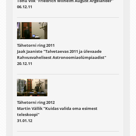
Tõnu Viik "Friedrich Wilhelm August Argelander"
06.12.11
Tähetorni ring 2011
Jaak Jaaniste "Talvetaevas 2011 ja ülevaade
Rahvusvahelisest Astronoomiaolümpiaadist"
20.12.11
Tähetorni ring 2012
Martin Vällik "Kuidas valida oma esimest
teleskoopi"
31.01.12