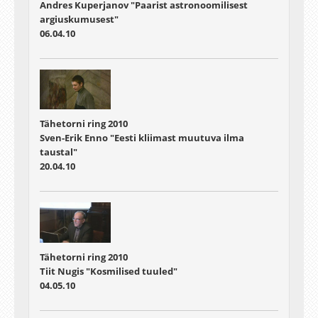
Andres Kuperjanov "Paarist astronoomilisest
argiuskumusest"
06.04.10
Tähetorni ring 2010
Sven-Erik Enno "Eesti kliimast muutuva ilma
taustal"
20.04.10
Tähetorni ring 2010
Tiit Nugis "Kosmilised tuuled"
04.05.10