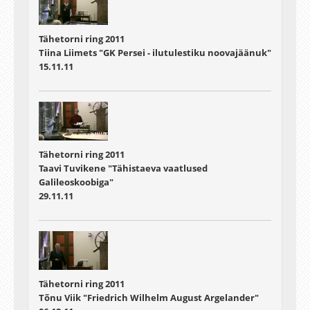
Tähetorni ring 2011
Tiina Liimets "GK Persei - ilutulestiku noovajäänuk"
15.11.11
Tähetorni ring 2011
Taavi Tuvikene "Tähistaeva vaatlused
Galileoskoobiga"
29.11.11
Tähetorni ring 2011
Tõnu Viik "Friedrich Wilhelm August Argelander"