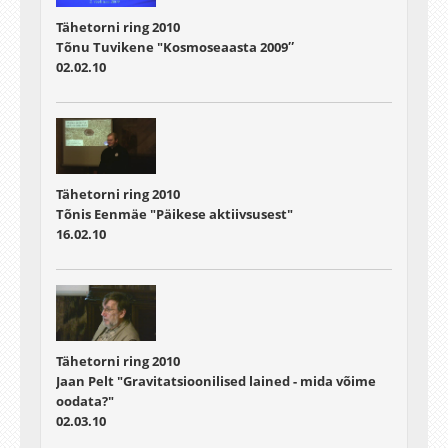
Tähetorni ring 2010
Tõnu Tuvikene "Kosmoseaasta 2009″
02.02.10
Tähetorni ring 2010
Tõnis Eenmäe "Päikese aktiivsusest"
16.02.10
Tähetorni ring 2010
Jaan Pelt "Gravitatsioonilised lained - mida võime
oodata?"
02.03.10