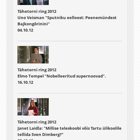
Tähetorni ring 2012
Uno Veisman "Sputniku eelloost: Peenemündest
Bajkongõrinini"
04.10.12
Tähetorni ring 2012
Elmo Tempel "Nobelleeritud supernoovad".
16.10.12
Tähetorni ring 2012
Janet Laidla: "Millise teleskoobi võis Tartu ülikoolile
tellida Sven Dimberg?"