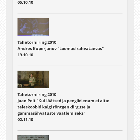
05.10.10
Tähetorni ring 2010
Andres Kuperjanov "Loomad rahvataevas"
19.10.10
Tähetorni ring 2010
Jaan Pelt "Kui läätsed ja peeglid enam ei aita:
teleskoobid kalgi röntgenkiirguse ja
gammasähvatuste vaatlemiseks"
02.11.10