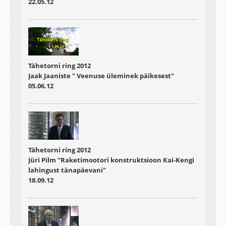
22.05.12
Tähetorni ring 2012
Jaak Jaaniste " Veenuse üleminek päikesest"
05.06.12
Tähetorni ring 2012
Jüri Pilm "Raketimootori konstruktsioon Kai-Kengi
lahingust tänapäevani"
18.09.12