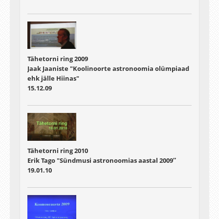
Tähetorni ring 2009
Jaak Jaaniste "Koolinoorte astronoomia olümpiaad
ehk jälle Hiinas"
15.12.09
Tähetorni ring 2010
Erik Tago "Sündmusi astronoomias aastal 2009″
19.01.10