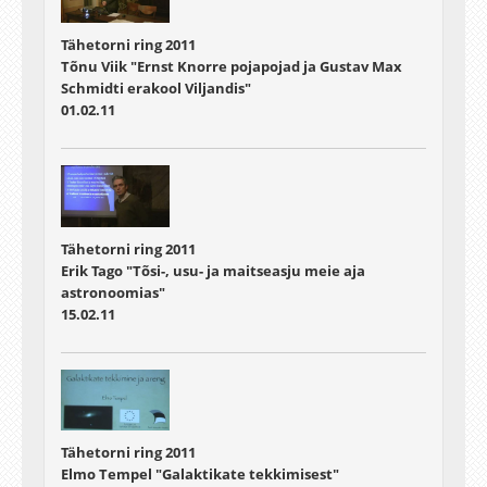
Tähetorni ring 2011
Tõnu Viik "Ernst Knorre pojapojad ja Gustav Max
Schmidti erakool Viljandis"
01.02.11
Tähetorni ring 2011
Erik Tago "Tõsi-, usu- ja maitseasju meie aja
astronoomias"
15.02.11
Tähetorni ring 2011
Elmo Tempel "Galaktikate tekkimisest"