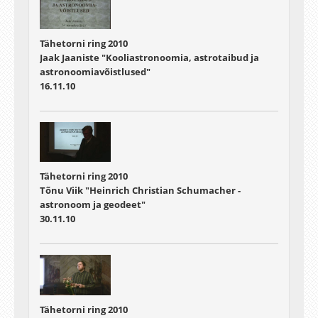
Tähetorni ring 2010
Jaak Jaaniste "Kooliastronoomia, astrotaibud ja
astronoomiavõistlused"
16.11.10
Tähetorni ring 2010
Tõnu Viik "Heinrich Christian Schumacher -
astronoom ja geodeet"
30.11.10
Tähetorni ring 2010