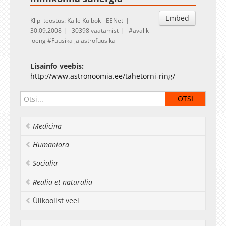
Embed
Klipi teostus: Kalle Kulbok - EENet
30.09.2008
30398 vaatamist
avalik
loeng
Füüsika ja astrofüüsika
Lisainfo veebis:
http://www.astronoomia.ee/tahetorni-ring/
Medicina
Humaniora
Socialia
Realia et naturalia
Ülikoolist veel