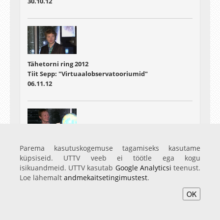
30.10.12
Tähetorni ring 2012
Tiit Sepp: "Virtuaalobservatooriumid"
06.11.12
Tähetorni ring 2012
Parema kasutuskogemuse tagamiseks kasutame
Hillar Uudevald "Dimensioonid"
küpsiseid. UTTV veeb ei töötle ega kogu
20.11.12
isikuandmeid. UTTV kasutab
Google Analyticsi
teenust.
Loe lähemalt
andmekaitsetingimustest
.
OK