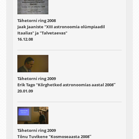
Tähetorni ring 2008
Jaak Jaaniste "XIII astronoomia olümpiaadil
Itaalias" ja "Talvetaevas"
16.12.08
Tähetorni ring 2009
Erik Tago "Kõrghetked astronoomias aastal 2008″
20.01.09
Tähetorni ring 2009
Tõnu Tuvikene "Kosmoseaasta 2008″