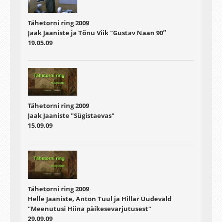
Tähetorni ring 2009
Jaak Jaaniste ja Tõnu Viik "Gustav Naan 90″
19.05.09
Tähetorni ring 2009
Jaak Jaaniste "Sügistaevas"
15.09.09
Tähetorni ring 2009
Helle Jaaniste, Anton Tuul ja Hillar Uudevald
"Meenutusi Hiina päikesevarjutusest"
29.09.09