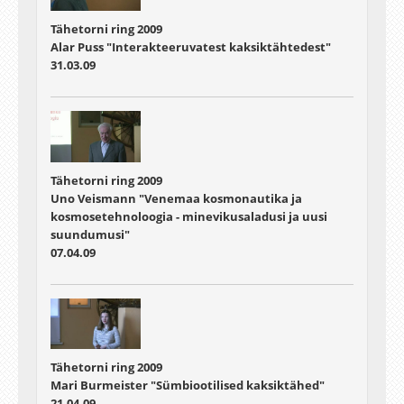
Tähetorni ring 2009
Alar Puss "Interakteeruvatest kaksiktähtedest"
31.03.09
Tähetorni ring 2009
Uno Veismann "Venemaa kosmonautika ja
kosmosetehnoloogia - minevikusaladusi ja uusi
suundumusi"
07.04.09
Tähetorni ring 2009
Mari Burmeister "Sümbiootilised kaksiktähed"
21.04.09