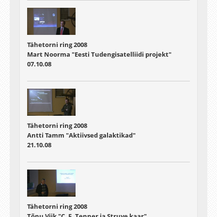
Tähetorni ring 2008
Mart Noorma "Eesti Tudengisatelliidi projekt"
07.10.08
Tähetorni ring 2008
Antti Tamm "Aktiivsed galaktikad"
21.10.08
Tähetorni ring 2008
Tõnu Viik "C. F. Tenner ja Struve kaar"