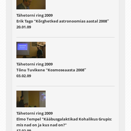
Tähetorni ring 2009
Erik Tago "Kõrghetked astronoomias aastal 2008″
20.01.09
Tähetorni ring 2009
Tõnu Tuvikene "Kosmoseaasta 2008″
03.02.09
Tähetorni ring 2009
Elmo Tempel "Kääbusgalaktikad Kohalikus Grupis:
mis nad on ja kus nad on?"
17.02.09