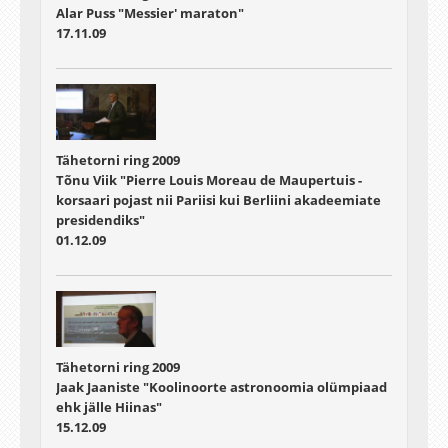
Alar Puss "Messier' maraton"
17.11.09
Tähetorni ring 2009
Tõnu Viik "Pierre Louis Moreau de Maupertuis -
korsaari pojast nii Pariisi kui Berliini akadeemiate
presidendiks"
01.12.09
Tähetorni ring 2009
Jaak Jaaniste "Koolinoorte astronoomia olümpiaad
ehk jälle Hiinas"
15.12.09