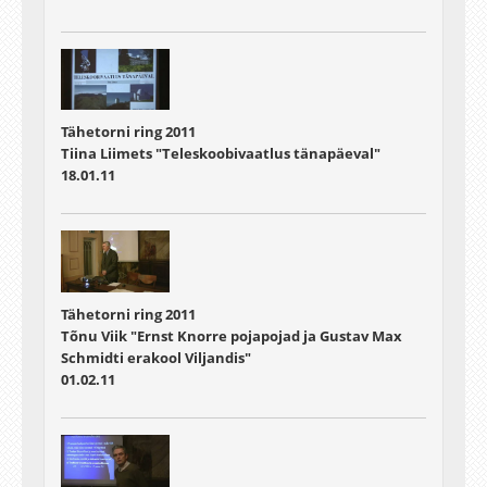
Tähetorni ring 2011
Tiina Liimets "Teleskoobivaatlus tänapäeval"
18.01.11
Tähetorni ring 2011
Tõnu Viik "Ernst Knorre pojapojad ja Gustav Max
Schmidti erakool Viljandis"
01.02.11