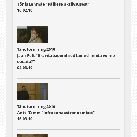
Tõnis Eenmäe "Päikese aktiivsusest"
16.02.10
Tähetorni ring 2010
Jaan Pelt "Gravitatsioonilised lained - mida võime
oodata?"
02.03.10
Tähetorni ring 2010
Antti Tamm "Infrapunaastronoomiast"
16.03.10