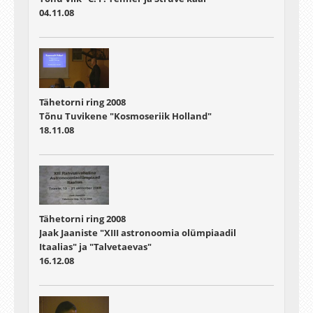
04.11.08
Tähetorni ring 2008
Tõnu Tuvikene "Kosmoseriik Holland"
18.11.08
Tähetorni ring 2008
Jaak Jaaniste "XIII astronoomia olümpiaadil
Itaalias" ja "Talvetaevas"
16.12.08