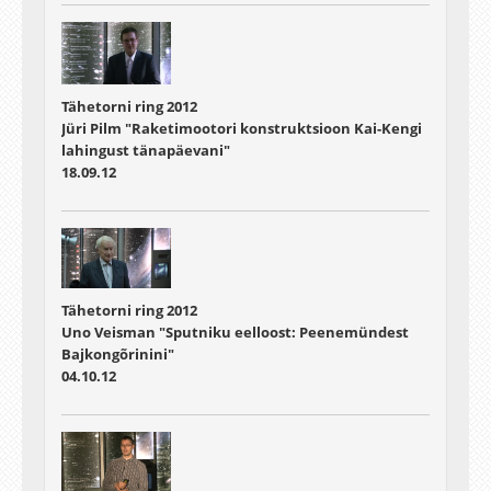
Tähetorni ring 2012
Jüri Pilm "Raketimootori konstruktsioon Kai-Kengi
lahingust tänapäevani"
18.09.12
Tähetorni ring 2012
Uno Veisman "Sputniku eelloost: Peenemündest
Bajkongõrinini"
04.10.12