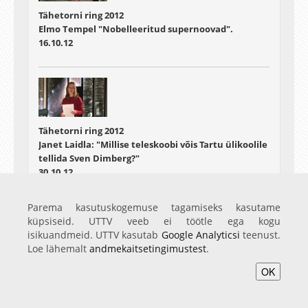
Tähetorni ring 2012
Elmo Tempel "Nobelleeritud supernoovad".
16.10.12
Tähetorni ring 2012
Janet Laidla: "Millise teleskoobi võis Tartu ülikoolile
tellida Sven Dimberg?"
30.10.12
Parema kasutuskogemuse tagamiseks kasutame
küpsiseid. UTTV veeb ei töötle ega kogu
isikuandmeid. UTTV kasutab
Google Analyticsi
teenust.
Loe lähemalt
andmekaitsetingimustest
.
Tähetorni ring 2012
OK
Tiit Sepp: "Virtuaalobservatooriumid"
06.11.12