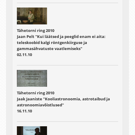
Tähetorni ring 2010
Jaan Pelt "Kui läätsed ja peeglid enam ei aita:
teleskoobid kalgi röntgenkiirguse ja
gammasähvatuste vaatlemiseks"
02.11.10
Tähetorni ring 2010
Jaak Jaaniste "Kooliastronoomia, astrotaibud ja
astronoomiavõistlused"
16.11.10