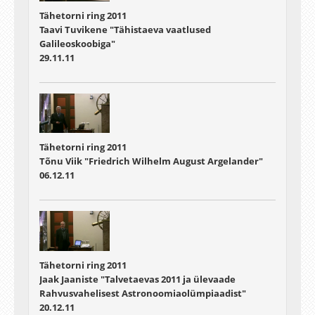
Tähetorni ring 2011
Taavi Tuvikene "Tähistaeva vaatlused
Galileoskoobiga"
29.11.11
Tähetorni ring 2011
Tõnu Viik "Friedrich Wilhelm August Argelander"
06.12.11
Tähetorni ring 2011
Jaak Jaaniste "Talvetaevas 2011 ja ülevaade
Rahvusvahelisest Astronoomiaolümpiaadist"
20.12.11