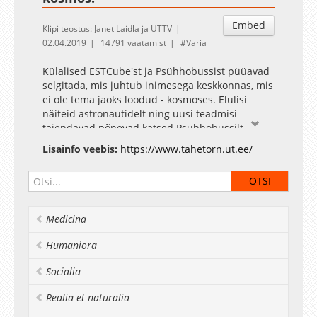
Embed
Klipi teostus: Janet Laidla ja UTTV
02.04.2019
14791 vaatamist
Varia
Külalised ESTCube'st ja Psühhobussist püüavad
selgitada, mis juhtub inimesega keskkonnas, mis
ei ole tema jaoks loodud - kosmoses. Elulisi
näiteid astronautidelt ning uusi teadmisi
täiendavad põnevad katsed Psühhobussilt.
Tähetorni Facebook
Lisainfo veebis:
https://www.tahetorn.ut.ee/
Medicina
Humaniora
Socialia
Realia et naturalia