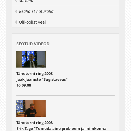
Socialia
Tähetorni kannatamatu juhataja F. G. W. Struve
ei oodanud ära juhendi saabumist, vaid pani
Realia et naturalia
selle visandi järgi ise kiiresti kokku.
Vaata ka: XXXIII Scientific Instrument
Ülikoolist veel
Symposium.
SEOTUD VIDEOD
Tähetorni ring 2008
Jaak Jaaniste "Sügistaevas"
16.09.08
Tähetorni ring 2008
Erik Tago "Tumeda aine probleem ja inimkonna