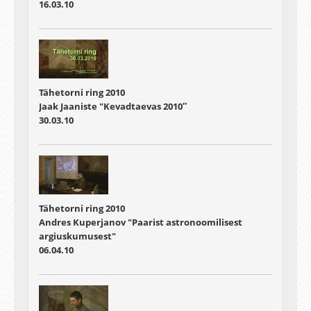
16.03.10
Tähetorni ring 2010
Jaak Jaaniste "Kevadtaevas 2010″
30.03.10
Tähetorni ring 2010
Andres Kuperjanov "Paarist astronoomilisest
argiuskumusest"
06.04.10