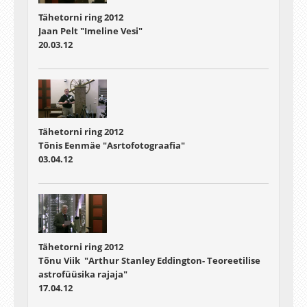
Tähetorni ring 2012
Jaan Pelt "Imeline Vesi"
20.03.12
Tähetorni ring 2012
Tõnis Eenmäe "Asrtofotograafia"
03.04.12
Tähetorni ring 2012
Tõnu Viik "Arthur Stanley Eddington- Teoreetilise
astrofüüsika rajaja"
17.04.12