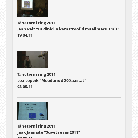
Tähetorni ring 2011
Jaan Pelt "Laviinid ja katastroofid maailmaruumis"
19.04.11
Tähetorni ring 2011
Lea Leppik "Möödunud 200 aastat"
03.05.11
Tähetorni ring 2011
Jaak Jaaniste "Suvetaevas 2011″