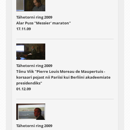
Tähetorni ring 2009
Alar Puss "Messier' maraton"
17.11.09
Tähetorni ring 2009
Tõnu Viik "Pierre Louis Moreau de Maupertuis -
korsaari pojast nii Pariisi kui Berliini akadeemiate
presidendiks"
01.12.09
Tähetorni ring 2009