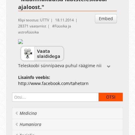
ajaloost."
Embed
Klipi teostus: UTTV
18.11.2014
28371 vaatamist
Füüsika ja
astrofüüsika
Teleskoobi sünnipäeva puhul räägime nii
teleskoobi tellijast Struvest, kellel on novembris
Lisainfo veebis:
150. surmaastapäev, kui valmistajast
http://www.facebook.com/tahetorn
Fraunhoferist ning tuletame meelde, miks on
see teleskoop maailma teleskoopide ajaloos nii
olulisel kohal,“ tutvustab loengut Janet Laidla.
190. aastat tagasi jõudis läbi Magdeburgi ja
Königsbergi Münchenist Tartu piirile tollal
Medicina
maailma kõige suurem ja innovaatilisem
läätsteleskoop, mille oli valmistanud Joseph
Humaniora
Fraunhofer. Kahekümne kahes kastis olev
teleskoop toodi piduliku rongkäiguga läbi linna.