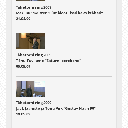
Tähetorni ring 2009
Mari Burmeister "Sümbiootilised kaksiktähed"
21.04.09
Tähetorni ring 2009
Tõnu Tuvikene "Saturni perekond"
05.05.09
Tähetorni ring 2009
Jaak Jaaniste ja Tõnu Viik "Gustav Naan 90″
19.05.09