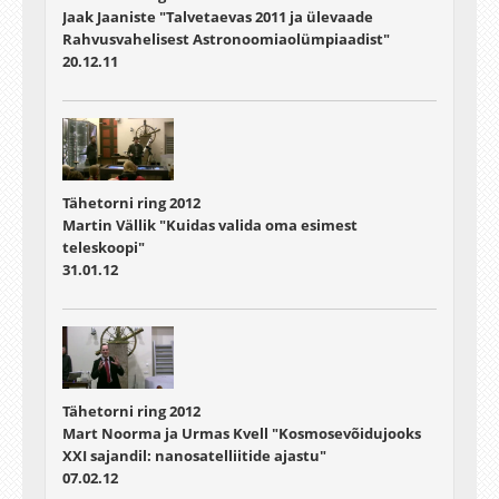
Jaak Jaaniste "Talvetaevas 2011 ja ülevaade
Rahvusvahelisest Astronoomiaolümpiaadist"
20.12.11
Tähetorni ring 2012
Martin Vällik "Kuidas valida oma esimest
teleskoopi"
31.01.12
Tähetorni ring 2012
Mart Noorma ja Urmas Kvell "Kosmosevõidujooks
XXI sajandil: nanosatelliitide ajastu"
07.02.12