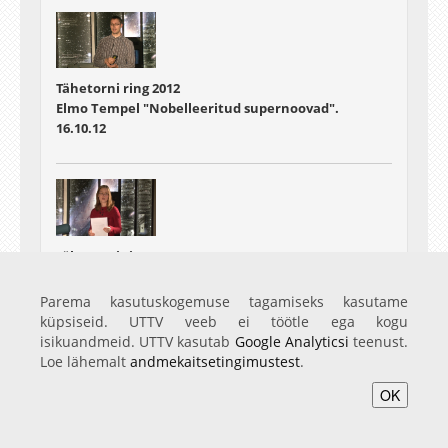
Tähetorni ring 2012
Elmo Tempel "Nobelleeritud supernoovad".
16.10.12
Tähetorni ring 2012
Janet Laidla: "Millise teleskoobi võis Tartu ülikoolile
tellida Sven Dimberg?"
Parema kasutuskogemuse tagamiseks kasutame
30.10.12
küpsiseid. UTTV veeb ei töötle ega kogu
isikuandmeid. UTTV kasutab
Google Analyticsi
teenust.
Loe lähemalt
andmekaitsetingimustest
.
OK
Tähetorni ring 2012