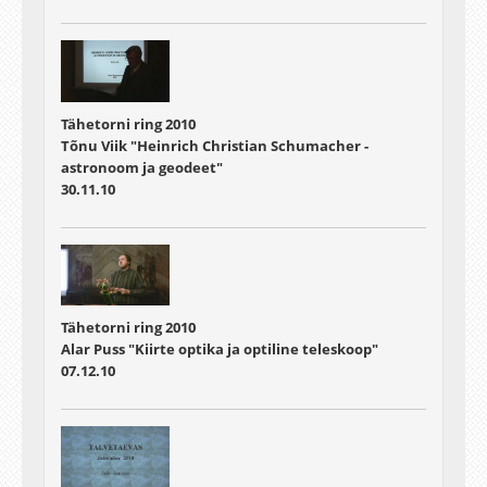
Tähetorni ring 2010
Tõnu Viik "Heinrich Christian Schumacher -
astronoom ja geodeet"
30.11.10
Tähetorni ring 2010
Alar Puss "Kiirte optika ja optiline teleskoop"
07.12.10