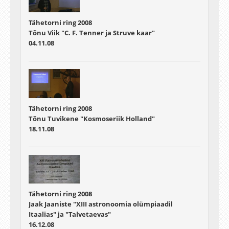
Tähetorni ring 2008
Tõnu Viik "C. F. Tenner ja Struve kaar"
04.11.08
Tähetorni ring 2008
Tõnu Tuvikene "Kosmoseriik Holland"
18.11.08
Tähetorni ring 2008
Jaak Jaaniste "XIII astronoomia olümpiaadil
Itaalias" ja "Talvetaevas"
16.12.08