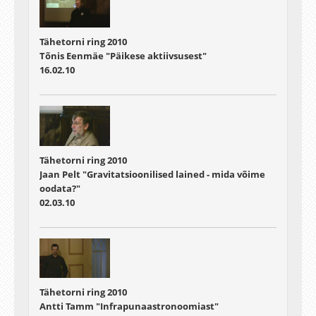
Tähetorni ring 2010
Tõnis Eenmäe "Päikese aktiivsusest"
16.02.10
Tähetorni ring 2010
Jaan Pelt "Gravitatsioonilised lained - mida võime
oodata?"
02.03.10
Tähetorni ring 2010
Antti Tamm "Infrapunaastronoomiast"