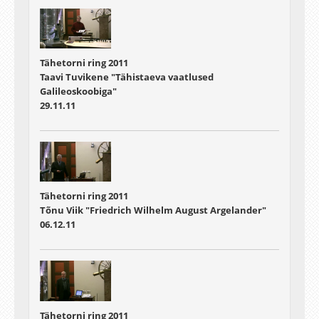
Tähetorni ring 2011
Taavi Tuvikene "Tähistaeva vaatlused
Galileoskoobiga"
29.11.11
Tähetorni ring 2011
Tõnu Viik "Friedrich Wilhelm August Argelander"
06.12.11
Tähetorni ring 2011