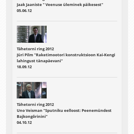
Jaak Jaaniste " Veenuse üleminek päikesest"
05.06.12
Tähetorni ring 2012
Jüri Pilm "Raketimootori konstruktsioon Kai-Kengi
lahingust tänapäevani"
18.09.12
Tähetorni ring 2012
Uno Veisman "Sputniku eelloost: Peenemündest
Bajkongõrinini"
04.10.12