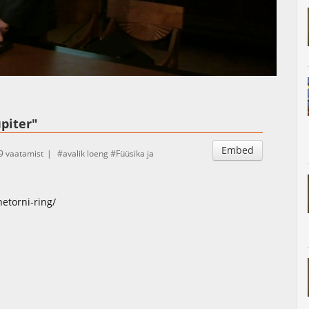
Auto
Esituskiirused
upiter"
Embed
9 vaatamist
avalik loeng
Füüsika ja
etorni-ring/