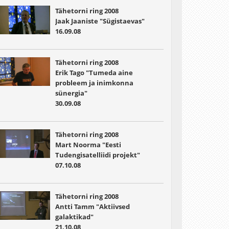
Tähetorni ring 2008
Jaak Jaaniste "Sügistaevas"
16.09.08
Tähetorni ring 2008
Erik Tago "Tumeda aine
probleem ja inimkonna
sünergia"
30.09.08
Tähetorni ring 2008
Mart Noorma "Eesti
Tudengisatelliidi projekt"
07.10.08
Tähetorni ring 2008
Antti Tamm "Aktiivsed
galaktikad"
21.10.08