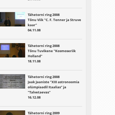
Tähetorni ring 2008
Tõnu Viik "C. F. Tenner ja Struve
kaar"
04.11.08
Tähetorni ring 2008
Tõnu Tuvikene "Kosmoseriik
Holland"
18.11.08
Tähetorni ring 2008
Jaak Jaaniste "XIII astronoomia
olümpiaadil Itaalias" ja
"Talvetaevas"
16.12.08
Tähetorni ring 2009