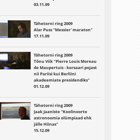
03.11.09
Tähetorni ring 2009
Alar Puss "Messier' maraton"
17.11.09
Tähetorni ring 2009
Tõnu Viik "Pierre Louis Moreau
de Maupertuis - korsaari pojast
nii Pariisi kui Berliini
akadeemiate presidendiks"
01.12.09
Tähetorni ring 2009
Jaak Jaaniste "Koolinoorte
astronoomia olümpiaad ehk
jälle Hiinas"
15.12.09