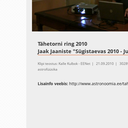
Loaded
:
Unmute
2.08%
Tähetorni ring 2010
Jaak Jaaniste "Sügistaevas 2010 - J
Klipi teostus: Kalle Kulbok - EENet
21.09.2010
3028
astrofüüsika
Lisainfo veebis:
http://www.astronoomia.ee/tah