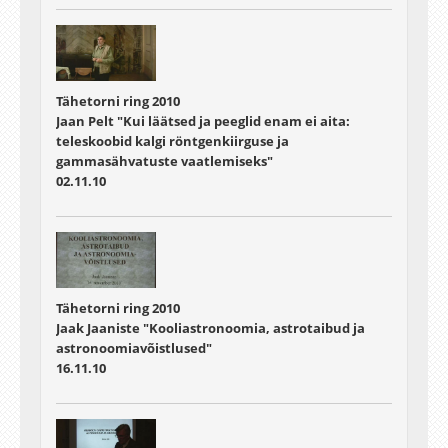
Tähetorni ring 2010
Jaan Pelt "Kui läätsed ja peeglid enam ei aita:
teleskoobid kalgi röntgenkiirguse ja
gammasähvatuste vaatlemiseks"
02.11.10
Tähetorni ring 2010
Jaak Jaaniste "Kooliastronoomia, astrotaibud ja
astronoomiavõistlused"
16.11.10