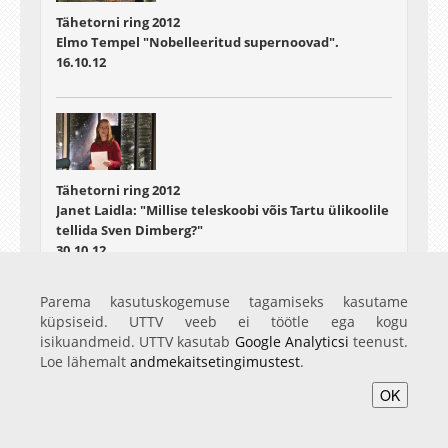
Tähetorni ring 2012
Elmo Tempel "Nobelleeritud supernoovad".
16.10.12
Tähetorni ring 2012
Janet Laidla: "Millise teleskoobi võis Tartu ülikoolile
tellida Sven Dimberg?"
30.10.12
Parema kasutuskogemuse tagamiseks kasutame
küpsiseid. UTTV veeb ei töötle ega kogu
isikuandmeid. UTTV kasutab
Google Analyticsi
teenust.
Loe lähemalt
andmekaitsetingimustest
.
Tähetorni ring 2012
OK
Tiit Sepp: "Virtuaalobservatooriumid"
06.11.12