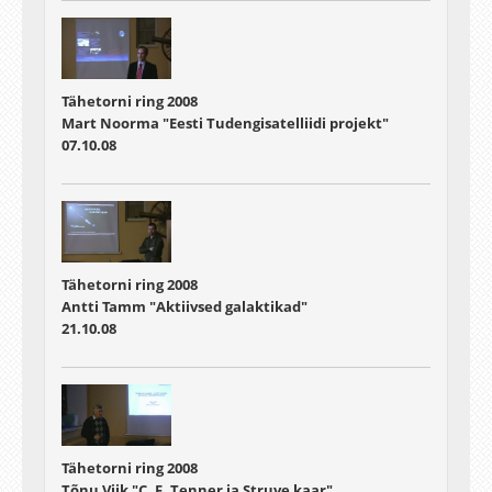
Tähetorni ring 2008
Mart Noorma "Eesti Tudengisatelliidi projekt"
07.10.08
Tähetorni ring 2008
Antti Tamm "Aktiivsed galaktikad"
21.10.08
Tähetorni ring 2008
Tõnu Viik "C. F. Tenner ja Struve kaar"