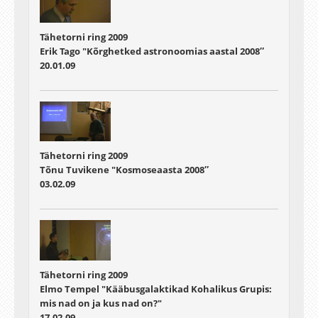
Tähetorni ring 2009
Erik Tago "Kõrghetked astronoomias aastal 2008″
20.01.09
Tähetorni ring 2009
Tõnu Tuvikene "Kosmoseaasta 2008″
03.02.09
Tähetorni ring 2009
Elmo Tempel "Kääbusgalaktikad Kohalikus Grupis:
mis nad on ja kus nad on?"
17.02.09