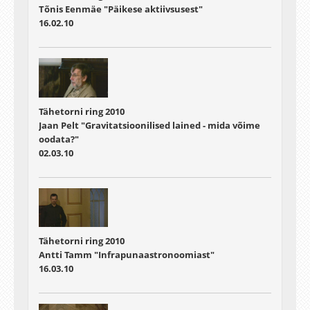
Tõnis Eenmäe "Päikese aktiivsusest"
16.02.10
Tähetorni ring 2010
Jaan Pelt "Gravitatsioonilised lained - mida võime
oodata?"
02.03.10
Tähetorni ring 2010
Antti Tamm "Infrapunaastronoomiast"
16.03.10