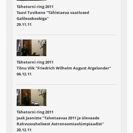
Tähetorni ring 2011
Taavi Tuvikene "Tähistaeva vaatlused
Galileoskoobiga"
29.11.11
Tähetorni ring 2011
Tõnu Viik "Friedrich Wilhelm August Argelander"
06.12.11
Tähetorni ring 2011
Jaak Jaaniste "Talvetaevas 2011 ja ülevaade
Rahvusvahelisest Astronoomiaolümpiaadist"
20.12.11