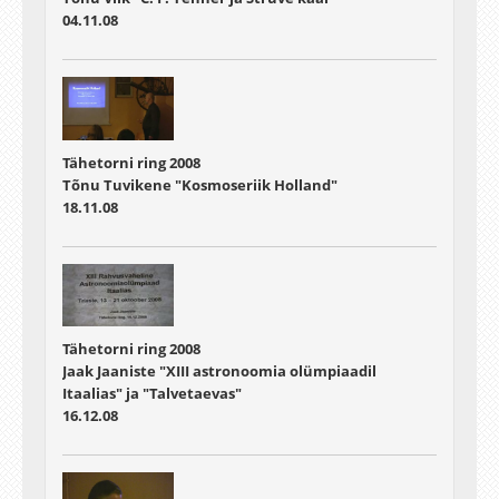
04.11.08
Tähetorni ring 2008
Tõnu Tuvikene "Kosmoseriik Holland"
18.11.08
Tähetorni ring 2008
Jaak Jaaniste "XIII astronoomia olümpiaadil
Itaalias" ja "Talvetaevas"
16.12.08