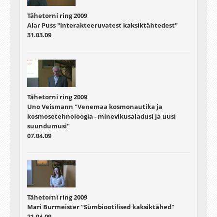
Tähetorni ring 2009
Alar Puss "Interakteeruvatest kaksiktähtedest"
31.03.09
Tähetorni ring 2009
Uno Veismann "Venemaa kosmonautika ja
kosmosetehnoloogia - minevikusaladusi ja uusi
suundumusi"
07.04.09
Tähetorni ring 2009
Mari Burmeister "Sümbiootilised kaksiktähed"
21.04.09