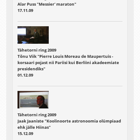
Alar Puss "Messier' maraton"
17.11.09
Tähetorni ring 2009
Tõnu Viik "Pierre Louis Moreau de Maupertuis -
korsaari pojast nii Pariisi kui Berliini akadeemiate
presidendiks"
01.12.09
Tähetorni ring 2009
Jaak Jaaniste "Koolinoorte astronoomia olümpiaad
ehk jälle Hiinas"
15.12.09