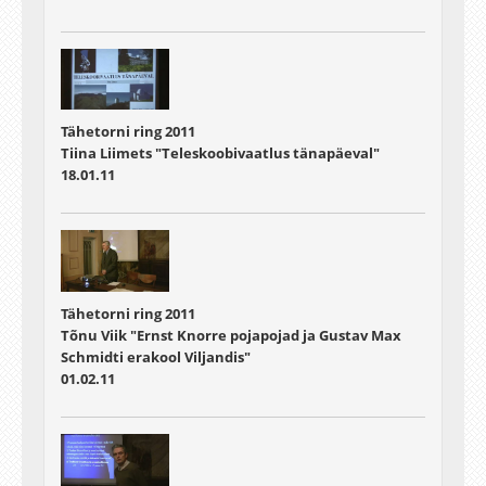
Tähetorni ring 2011
Tiina Liimets "Teleskoobivaatlus tänapäeval"
18.01.11
Tähetorni ring 2011
Tõnu Viik "Ernst Knorre pojapojad ja Gustav Max
Schmidti erakool Viljandis"
01.02.11