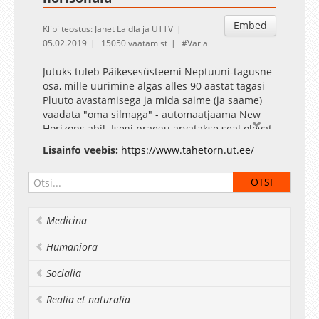
Embed
Klipi teostus: Janet Laidla ja UTTV
05.02.2019
15050 vaatamist
Varia
Jutuks tuleb Päikesesüsteemi Neptuuni-tagusne
osa, mille uurimine algas alles 90 aastat tagasi
Pluuto avastamisega ja mida saime (ja saame)
vaadata "oma silmaga" - automaatjaama New
Horizons abil. Isegi praegu arvatakse seal olevat
hulganisti avastamata taevakehi, mis võivad
Lisainfo veebis:
https://www.tahetorn.ut.ee/
meie seniseid arusaamu Päikesesüsteemi
ajaloost ja kujunemisest tulevikus oluliselt
muuta.
Tähetorni Facebook
Medicina
Humaniora
Socialia
Realia et naturalia