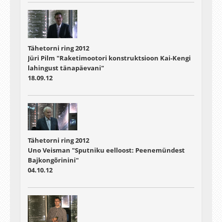
Tähetorni ring 2012
Jüri Pilm "Raketimootori konstruktsioon Kai-Kengi
lahingust tänapäevani"
18.09.12
Tähetorni ring 2012
Uno Veisman "Sputniku eelloost: Peenemündest
Bajkongõrinini"
04.10.12