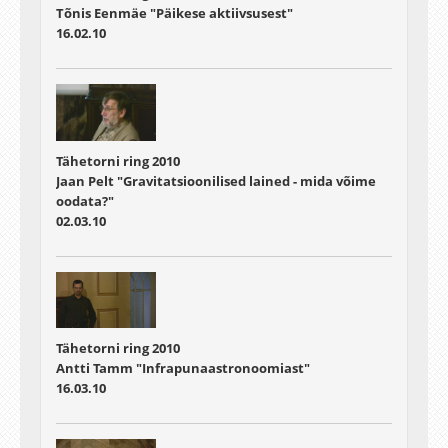
Tõnis Eenmäe "Päikese aktiivsusest"
16.02.10
Tähetorni ring 2010
Jaan Pelt "Gravitatsioonilised lained - mida võime
oodata?"
02.03.10
Tähetorni ring 2010
Antti Tamm "Infrapunaastronoomiast"
16.03.10