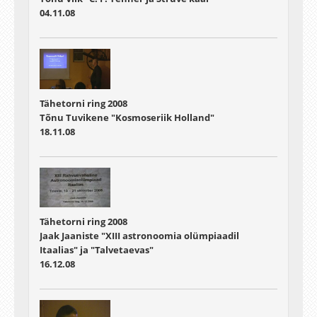
04.11.08
Tähetorni ring 2008
Tõnu Tuvikene "Kosmoseriik Holland"
18.11.08
Tähetorni ring 2008
Jaak Jaaniste "XIII astronoomia olümpiaadil
Itaalias" ja "Talvetaevas"
16.12.08