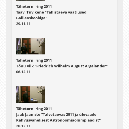
Tähetorni ring 2011
Taavi Tuvikene "Tähistaeva vaatlused
Galileoskoobiga"
29.11.11
Tähetorni ring 2011
Tõnu Viik "Friedrich Wilhelm August Argelander"
06.12.11
Tähetorni ring 2011
Jaak Jaaniste "Talvetaevas 2011 ja ülevaade
Rahvusvahelisest Astronoomiaolümpiaadist"
20.12.11