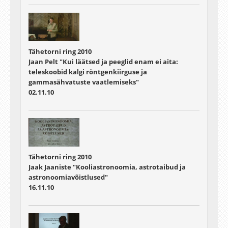
Tähetorni ring 2010
Jaan Pelt "Kui läätsed ja peeglid enam ei aita:
teleskoobid kalgi röntgenkiirguse ja
gammasähvatuste vaatlemiseks"
02.11.10
Tähetorni ring 2010
Jaak Jaaniste "Kooliastronoomia, astrotaibud ja
astronoomiavõistlused"
16.11.10