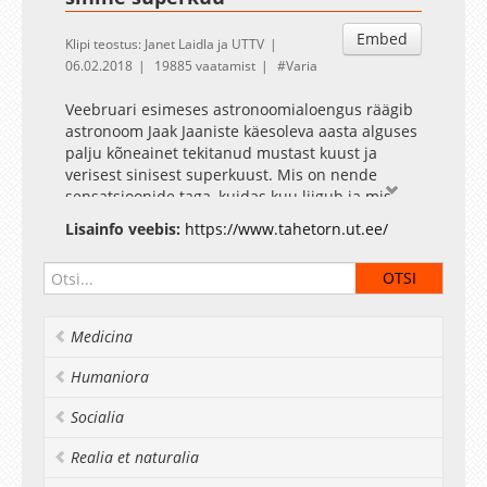
Embed
Klipi teostus: Janet Laidla ja UTTV
06.02.2018
19885 vaatamist
Varia
Veebruari esimeses astronoomialoengus räägib
astronoom Jaak Jaaniste käesoleva aasta alguses
palju kõneainet tekitanud mustast kuust ja
verisest sinisest superkuust. Mis on nende
sensatsioonide taga, kuidas kuu liigub ja mis
sellega kaasneb?
Lisainfo veebis:
https://www.tahetorn.ut.ee/
Tähetorni Facebook
Medicina
Humaniora
Socialia
Realia et naturalia