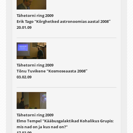
Tähetorni ring 2009
Erik Tago "Kõrghetked astronoomias aastal 2008″
20.01.09
Tähetorni ring 2009
Tõnu Tuvikene "Kosmoseaasta 2008″
03.02.09
Tähetorni ring 2009
Elmo Tempel "Kääbusgalaktikad Kohalikus Grupis:
mis nad on ja kus nad on?"
17.02.09