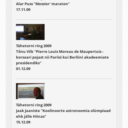
Alar Puss "Messier' maraton"
17.11.09
Tähetorni ring 2009
Tõnu Viik "Pierre Louis Moreau de Maupertuis -
korsaari pojast nii Pariisi kui Berliini akadeemiate
presidendiks"
01.12.09
Tähetorni ring 2009
Jaak Jaaniste "Koolinoorte astronoomia olümpiaad
ehk jälle Hiinas"
15.12.09