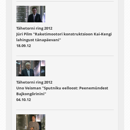
Tähetorni ring 2012
Jüri Pilm "Raketimootori konstruktsioon Kai-Kengi
lahingust tänapäevani"
18.09.12
Tähetorni ring 2012
Uno Veisman "Sputniku eelloost: Peenemündest
Bajkongõrinini"
04.10.12