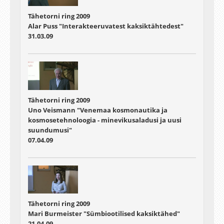
Tähetorni ring 2009
Alar Puss "Interakteeruvatest kaksiktähtedest"
31.03.09
Tähetorni ring 2009
Uno Veismann "Venemaa kosmonautika ja
kosmosetehnoloogia - minevikusaladusi ja uusi
suundumusi"
07.04.09
Tähetorni ring 2009
Mari Burmeister "Sümbiootilised kaksiktähed"
21.04.09