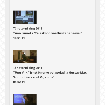
Tähetorni ring 2011
Tiina Liimets "Teleskoobivaatlus tänapäeval"
18.01.11
Tähetorni ring 2011
Tõnu Viik "Ernst Knorre pojapojad ja Gustav Max
Schmidti erakool Viljandis"
01.02.11