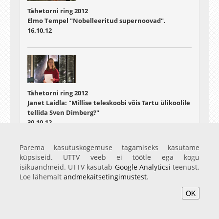
Tähetorni ring 2012
Elmo Tempel "Nobelleeritud supernoovad".
16.10.12
Tähetorni ring 2012
Janet Laidla: "Millise teleskoobi võis Tartu ülikoolile
tellida Sven Dimberg?"
30.10.12
Parema kasutuskogemuse tagamiseks kasutame
küpsiseid. UTTV veeb ei töötle ega kogu
isikuandmeid. UTTV kasutab
Google Analyticsi
teenust.
Loe lähemalt
andmekaitsetingimustest
.
Tähetorni ring 2012
OK
Tiit Sepp: "Virtuaalobservatooriumid"
06.11.12