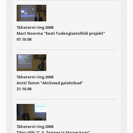
Tähetorni ring 2008
Mart Noorma "Eesti Tudengisatelliidi projekt"
07.10.08
Tähetorni ring 2008
Antti Tamm "Aktiivsed galaktikad"
21.10.08
Tähetorni ring 2008
Tõnu Viik "C. F. Tenner ja Struve kaar"