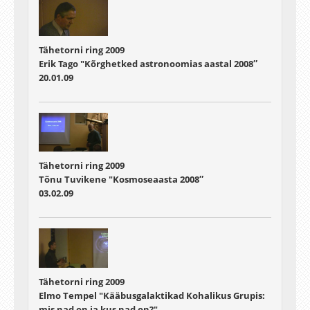
Tähetorni ring 2009
Erik Tago "Kõrghetked astronoomias aastal 2008″
20.01.09
Tähetorni ring 2009
Tõnu Tuvikene "Kosmoseaasta 2008″
03.02.09
Tähetorni ring 2009
Elmo Tempel "Kääbusgalaktikad Kohalikus Grupis:
mis nad on ja kus nad on?"