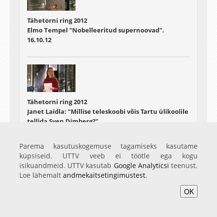
Tähetorni ring 2012
Elmo Tempel "Nobelleeritud supernoovad".
16.10.12
Tähetorni ring 2012
Janet Laidla: "Millise teleskoobi võis Tartu ülikoolile
tellida Sven Dimberg?"
30.10.12
Parema kasutuskogemuse tagamiseks kasutame
küpsiseid. UTTV veeb ei töötle ega kogu
isikuandmeid. UTTV kasutab
Google Analyticsi
teenust.
Loe lähemalt
andmekaitsetingimustest
.
OK
Tähetorni ring 2012
Tiit Sepp: "Virtuaalobservatooriumid"
06.11.12