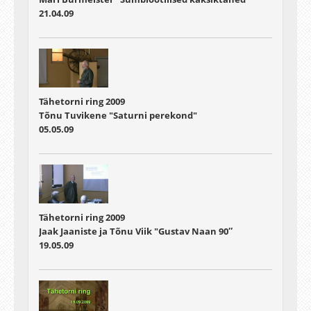
21.04.09
Tähetorni ring 2009
Tõnu Tuvikene "Saturni perekond"
05.05.09
Tähetorni ring 2009
Jaak Jaaniste ja Tõnu Viik "Gustav Naan 90″
19.05.09