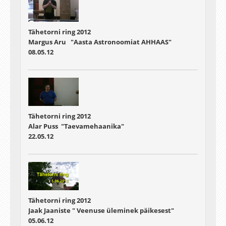
Tähetorni ring 2012
Margus Aru "Aasta Astronoomiat AHHAAS"
08.05.12
Tähetorni ring 2012
Alar Puss "Taevamehaanika"
22.05.12
Tähetorni ring 2012
Jaak Jaaniste " Veenuse üleminek päikesest"
05.06.12