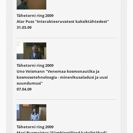
Tähetorni ring 2009
Alar Puss "Interakteeruvatest kaksiktähtedest"
31.03.09
Tähetorni ring 2009
Uno Veismann "Venemaa kosmonautika ja
kosmosetehnoloogia - minevikusaladusi ja uusi
suundumusi"
07.04.09
Tähetorni ring 2009
Mari Burmeister "Sümbiootilised kaksiktähed"