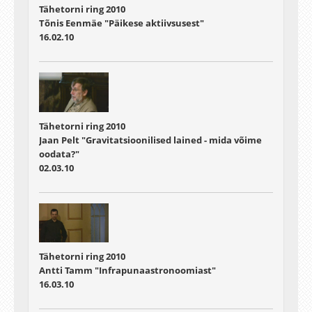
Tähetorni ring 2010
Tõnis Eenmäe "Päikese aktiivsusest"
16.02.10
Tähetorni ring 2010
Jaan Pelt "Gravitatsioonilised lained - mida võime
oodata?"
02.03.10
Tähetorni ring 2010
Antti Tamm "Infrapunaastronoomiast"
16.03.10