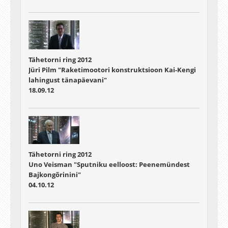
Tähetorni ring 2012
Jüri Pilm "Raketimootori konstruktsioon Kai-Kengi
lahingust tänapäevani"
18.09.12
Tähetorni ring 2012
Uno Veisman "Sputniku eelloost: Peenemündest
Bajkongõrinini"
04.10.12