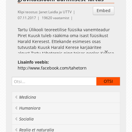
Embed
Klipi teostus: Janet Laidla ja UTTV
07.11.2017
19620 vaatamist
Tartu Ülikooli teoreetilise füüsika vanemteadur
Piret Kuusk tuleb rääkima oma isast füüsikust
Harald Keresest. Ettekande esimeses osas
tutvustab Kuusk Harald Kerese karjääritee
algust Tartu tähetornis ning teises pooles Kerese
ja relatiivsusteooria ning üldisemalt Tartu
Lisainfo veebis:
gravitatsiooniteooria töörühma tegevust läbi
http://www.facebook.com/tahetorn
aegade.
Medicina
Humaniora
Socialia
Realia et naturalia