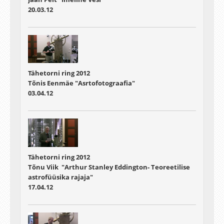
20.03.12
Tähetorni ring 2012
Tõnis Eenmäe "Asrtofotograafia"
03.04.12
Tähetorni ring 2012
Tõnu Viik "Arthur Stanley Eddington- Teoreetilise
astrofüüsika rajaja"
17.04.12