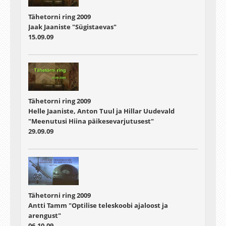
Tähetorni ring 2009
Jaak Jaaniste "Sügistaevas"
15.09.09
Tähetorni ring 2009
Helle Jaaniste, Anton Tuul ja Hillar Uudevald
"Meenutusi Hiina päikesevarjutusest"
29.09.09
Tähetorni ring 2009
Antti Tamm "Optilise teleskoobi ajaloost ja
arengust"
06.10.09