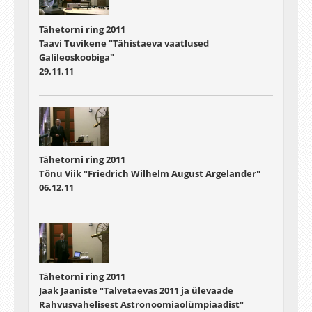
Tähetorni ring 2011
Taavi Tuvikene "Tähistaeva vaatlused
Galileoskoobiga"
29.11.11
Tähetorni ring 2011
Tõnu Viik "Friedrich Wilhelm August Argelander"
06.12.11
Tähetorni ring 2011
Jaak Jaaniste "Talvetaevas 2011 ja ülevaade
Rahvusvahelisest Astronoomiaolümpiaadist"