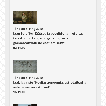
Tähetorni ring 2010
Jaan Pelt "Kui läätsed ja peeglid enam ei aita:
teleskoobid kalgi röntgenkiirguse ja
gammasähvatuste vaatlemiseks"
02.11.10
Tähetorni ring 2010
Jaak Jaaniste "Kooliastronoomia, astrotaibud ja
astronoomiavõistlused"
16.11.10