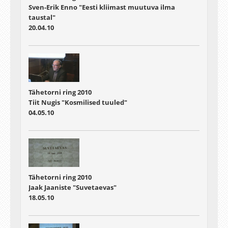
Sven-Erik Enno "Eesti kliimast muutuva ilma
taustal"
20.04.10
Tähetorni ring 2010
Tiit Nugis "Kosmilised tuuled"
04.05.10
Tähetorni ring 2010
Jaak Jaaniste "Suvetaevas"
18.05.10