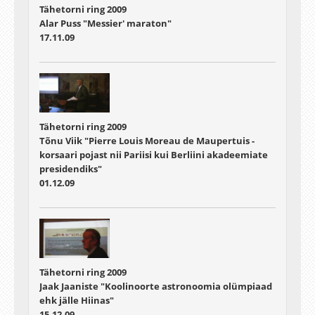
Tähetorni ring 2009
Alar Puss "Messier' maraton"
17.11.09
Tähetorni ring 2009
Tõnu Viik "Pierre Louis Moreau de Maupertuis -
korsaari pojast nii Pariisi kui Berliini akadeemiate
presidendiks"
01.12.09
Tähetorni ring 2009
Jaak Jaaniste "Koolinoorte astronoomia olümpiaad
ehk jälle Hiinas"
15.12.09