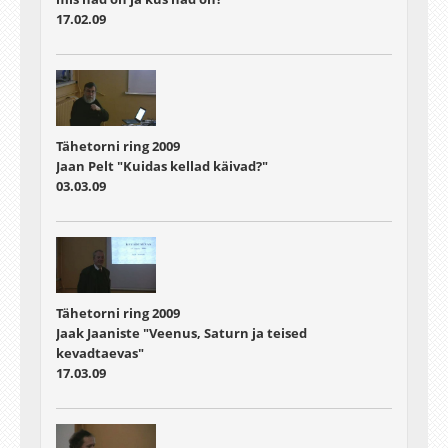
17.02.09
Tähetorni ring 2009
Jaan Pelt "Kuidas kellad käivad?"
03.03.09
Tähetorni ring 2009
Jaak Jaaniste "Veenus, Saturn ja teised
kevadtaevas"
17.03.09