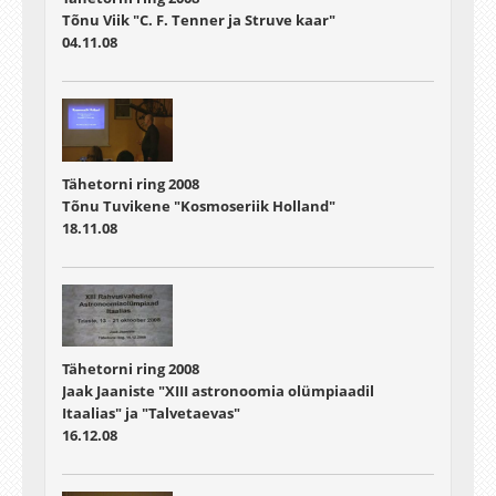
Tõnu Viik "C. F. Tenner ja Struve kaar"
04.11.08
Tähetorni ring 2008
Tõnu Tuvikene "Kosmoseriik Holland"
18.11.08
Tähetorni ring 2008
Jaak Jaaniste "XIII astronoomia olümpiaadil
Itaalias" ja "Talvetaevas"
16.12.08