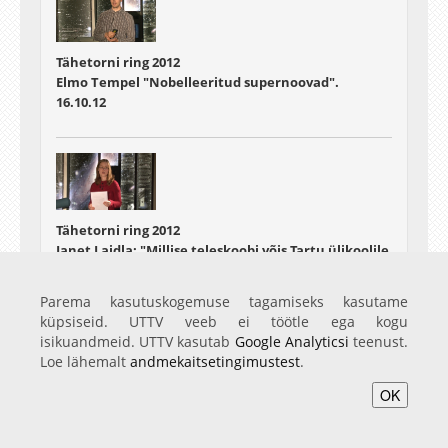
Tähetorni ring 2012
Elmo Tempel "Nobelleeritud supernoovad".
16.10.12
Tähetorni ring 2012
Janet Laidla: "Millise teleskoobi võis Tartu ülikoolile
tellida Sven Dimberg?"
30.10.12
Parema kasutuskogemuse tagamiseks kasutame
küpsiseid. UTTV veeb ei töötle ega kogu
isikuandmeid. UTTV kasutab
Google Analyticsi
teenust.
Loe lähemalt
andmekaitsetingimustest
.
OK
Tähetorni ring 2012
Tiit Sepp: "Virtuaalobservatooriumid"