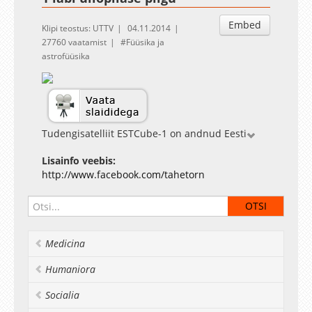
Embed
Klipi teostus: UTTV
04.11.2014
27760 vaatamist
Füüsika ja
astrofüüsika
Tudengisatelliit ESTCube-1 on andnud Eesti
ülikoolide tudengitele võimaluse kaasa lüüa
Lisainfo veebis:
maailmatasemel kosmosetehnoloogia projektis
http://www.facebook.com/tahetorn
ning kogeda omal nahal, mida tähendab
interdistsiplinaarne arendustegevus.
Satelliidiarendus on andnud tudengitele
unikaalse "käed külge" kogemuse satelliidi
konstrueerimisel, "lennutanud" neid arvukatele
Medicina
rahvusvahelistele konverentsidele üle maailma
ning võimaldanud saata oma kätega ehitatud
Humaniora
seade kosmoseavarustesse. Selle käigus on
saanud noortest tudengitest omaala tipptegijad,
Socialia
kes on hinnatud nii akadeemias kui ka