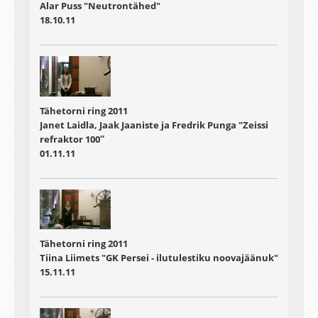
Alar Puss "Neutrontähed"
18.10.11
Tähetorni ring 2011
Janet Laidla, Jaak Jaaniste ja Fredrik Punga "Zeissi
refraktor 100″
01.11.11
Tähetorni ring 2011
Tiina Liimets "GK Persei - ilutulestiku noovajäänuk"
15.11.11