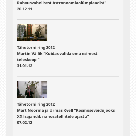
Rahvusvahelisest Astronoomiaolümpiaadist"
20.12.11
Tähetorni ring 2012
Martin Vällik "Kuidas valida oma esimest
teleskoopi"
31.01.12
Tähetorni ring 2012
Mart Noorma ja Urmas Kvell "Kosmosevõidujooks
XXI sajandil: nanosatelliitide ajastu"
07.02.12