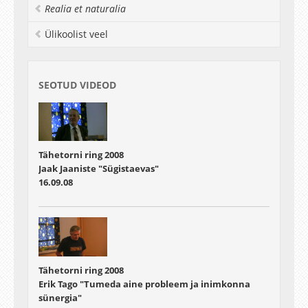
tööstuses. "Ei ole vaja omada teaduskraadi, et
Realia et naturalia
ehitada satelliiti: arenduses on võimalik osaleda
juba ülikooli esimestel aastatel," räägib oma
Ülikoolist veel
kogemusest magistrant Erik Ilbis.
SEOTUD VIDEOD
Tähetorni ring 2008
Jaak Jaaniste "Sügistaevas"
16.09.08
Tähetorni ring 2008
Erik Tago "Tumeda aine probleem ja inimkonna
sünergia"