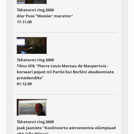
Tähetorni ring 2009
Alar Puss "Messier' maraton"
17.11.09
Tähetorni ring 2009
Tõnu Viik "Pierre Louis Moreau de Maupertuis -
korsaari pojast nii Pariisi kui Berliini akadeemiate
presidendiks"
01.12.09
Tähetorni ring 2009
Jaak Jaaniste "Koolinoorte astronoomia olümpiaad
ehk jälle Hiinas"