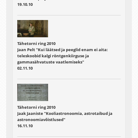
19.10.10
Tähetorni ring 2010
Jaan Pelt "Kui läätsed ja peeglid enam ei aita:
teleskoobid kalgi röntgenkiirguse ja
gammasähvatuste vaatlemiseks"
02.11.10
Tähetorni ring 2010
Jaak Jaaniste "Kooliastronoomia, astrotaibud ja
astronoomiavõistlused"
16.11.10