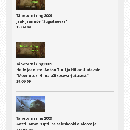
Tähetorni ring 2009
Jaak Jaaniste "Sügistaevas"
15.09.09
Tähetorni ring 2009
Helle Jaaniste, Anton Tuul ja Hillar Uudevald
"Meenutusi Hiina päikesevarjutusest"
29.09.09
Tähetorni ring 2009
Antti Tamm "Optilise teleskoobi ajaloost ja
arengust"