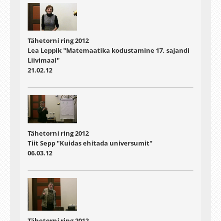
Tähetorni ring 2012
Lea Leppik "Matemaatika kodustamine 17. sajandi
Liivimaal"
21.02.12
Tähetorni ring 2012
Tiit Sepp "Kuidas ehitada universumit"
06.03.12
Tähetorni ring 2012