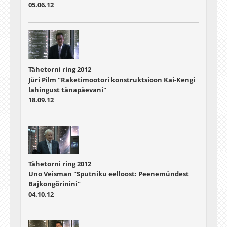
05.06.12
Tähetorni ring 2012
Jüri Pilm "Raketimootori konstruktsioon Kai-Kengi
lahingust tänapäevani"
18.09.12
Tähetorni ring 2012
Uno Veisman "Sputniku eelloost: Peenemündest
Bajkongõrinini"
04.10.12