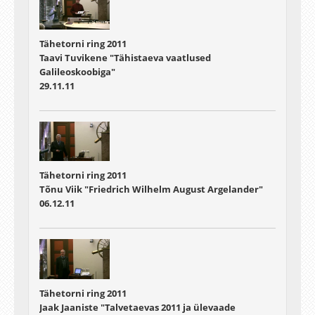
Tähetorni ring 2011
Taavi Tuvikene "Tähistaeva vaatlused
Galileoskoobiga"
29.11.11
Tähetorni ring 2011
Tõnu Viik "Friedrich Wilhelm August Argelander"
06.12.11
Tähetorni ring 2011
Jaak Jaaniste "Talvetaevas 2011 ja ülevaade