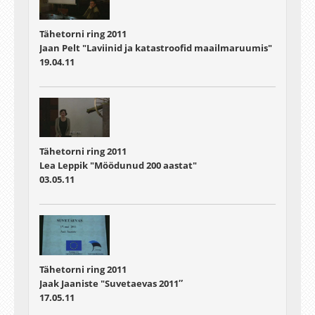
Tähetorni ring 2011
Jaan Pelt "Laviinid ja katastroofid maailmaruumis"
19.04.11
Tähetorni ring 2011
Lea Leppik "Möödunud 200 aastat"
03.05.11
Tähetorni ring 2011
Jaak Jaaniste "Suvetaevas 2011″
17.05.11