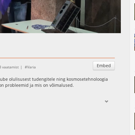
Auto
Esituskiirused
Embed
 vaatamist
Varia
ube olulisusest tudengitele ning kosmosetehnoloogia
on probleemid ja mis on võimalused.