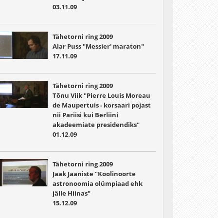
03.11.09
Tähetorni ring 2009
Alar Puss "Messier' maraton"
17.11.09
Tähetorni ring 2009
Tõnu Viik "Pierre Louis Moreau
de Maupertuis - korsaari pojast
nii Pariisi kui Berliini
akadeemiate presidendiks"
01.12.09
Tähetorni ring 2009
Jaak Jaaniste "Koolinoorte
astronoomia olümpiaad ehk
jälle Hiinas"
15.12.09