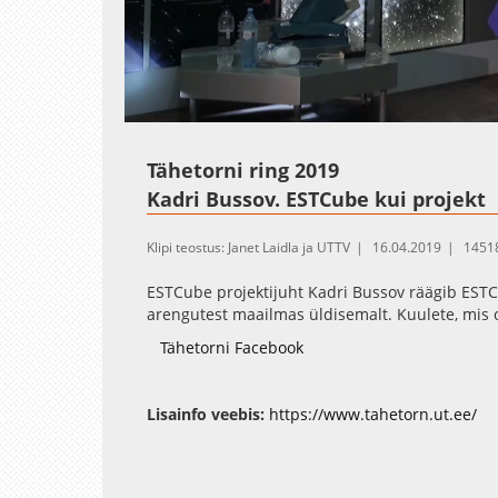
Loaded
:
Unmute
0.44%
Tähetorni ring 2019
Kadri Bussov. ESTCube kui projekt
Klipi teostus: Janet Laidla ja UTTV
16.04.2019
14518
ESTCube projektijuht Kadri Bussov räägib ESTC
arengutest maailmas üldisemalt. Kuulete, mis 
Tähetorni Facebook
Lisainfo veebis:
https://www.tahetorn.ut.ee/