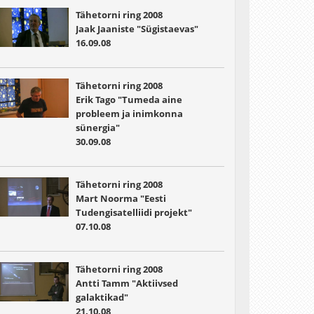
Tähetorni ring 2008
Jaak Jaaniste "Sügistaevas"
16.09.08
Tähetorni ring 2008
Erik Tago "Tumeda aine
probleem ja inimkonna
sünergia"
30.09.08
Tähetorni ring 2008
Mart Noorma "Eesti
Tudengisatelliidi projekt"
07.10.08
Tähetorni ring 2008
Antti Tamm "Aktiivsed
galaktikad"
21.10.08