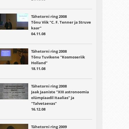
Tähetorni ring 2008
Tõnu Viik "C. F. Tenner ja Struve
kaar"
04.11.08
Tähetorni ring 2008
Tõnu Tuvikene "Kosmoseriik
Holland"
18.11.08
Tähetorni ring 2008
Jaak Jaaniste "XIII astronoomia
olümpiaadil Itaalias" ja
"Talvetaevas"
16.12.08
Tähetorni ring 2009