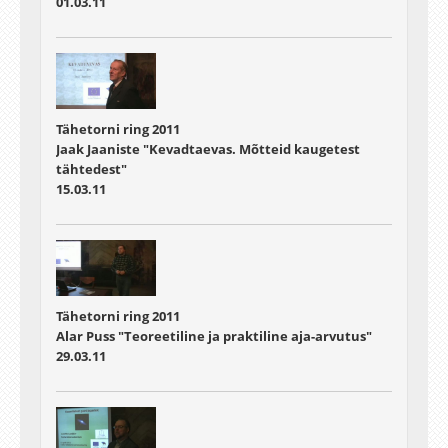
01.03.11
Tähetorni ring 2011
Jaak Jaaniste "Kevadtaevas. Mõtteid kaugetest
tähtedest"
15.03.11
Tähetorni ring 2011
Alar Puss "Teoreetiline ja praktiline aja-arvutus"
29.03.11