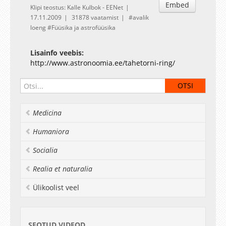
Embed
Klipi teostus: Kalle Kulbok - EENet
17.11.2009
31878 vaatamist
avalik
loeng
Füüsika ja astrofüüsika
Lisainfo veebis:
http://www.astronoomia.ee/tahetorni-ring/
Medicina
Humaniora
Socialia
Realia et naturalia
Ülikoolist veel
SEOTUD VIDEOD