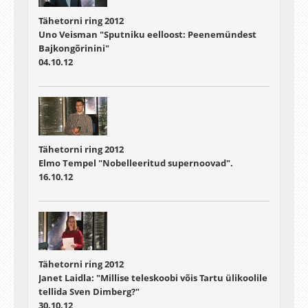
Tähetorni ring 2012
Uno Veisman "Sputniku eelloost: Peenemündest
Bajkongõrinini"
04.10.12
Tähetorni ring 2012
Elmo Tempel "Nobelleeritud supernoovad".
16.10.12
Tähetorni ring 2012
Janet Laidla: "Millise teleskoobi võis Tartu ülikoolile
tellida Sven Dimberg?"
30.10.12