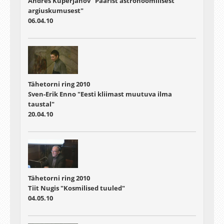
Andres Kuperjanov "Paarist astronoomilisest
argiuskumusest"
06.04.10
Tähetorni ring 2010
Sven-Erik Enno "Eesti kliimast muutuva ilma
taustal"
20.04.10
Tähetorni ring 2010
Tiit Nugis "Kosmilised tuuled"
04.05.10