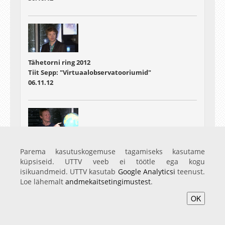
Tähetorni ring 2012
Tiit Sepp: "Virtuaalobservatooriumid"
06.11.12
Tähetorni ring 2012
Parema kasutuskogemuse tagamiseks kasutame
Hillar Uudevald "Dimensioonid"
küpsiseid. UTTV veeb ei töötle ega kogu
20.11.12
isikuandmeid. UTTV kasutab
Google Analyticsi
teenust.
Loe lähemalt
andmekaitsetingimustest
.
OK