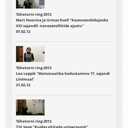
Tähetorni ring 2012
Mart Noorma ja Urmas Kvell "Kosmosevõidujooks
XXI sajandil: nanosatelliitide ajastu"
07.02.12
Tähetorni ring 2012
Lea Leppik "Matemaatika kodustamine 17. sajandi
Liivimaal"
21.02.12
Tähetorni ring 2012
Tiit Sepp "Kuidas ehitada universumit"