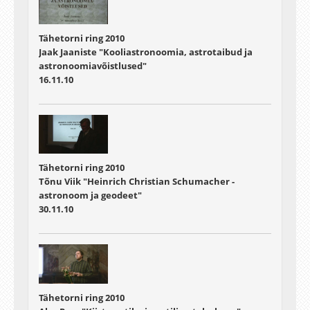
Tähetorni ring 2010
Jaak Jaaniste "Kooliastronoomia, astrotaibud ja
astronoomiavõistlused"
16.11.10
Tähetorni ring 2010
Tõnu Viik "Heinrich Christian Schumacher -
astronoom ja geodeet"
30.11.10
Tähetorni ring 2010