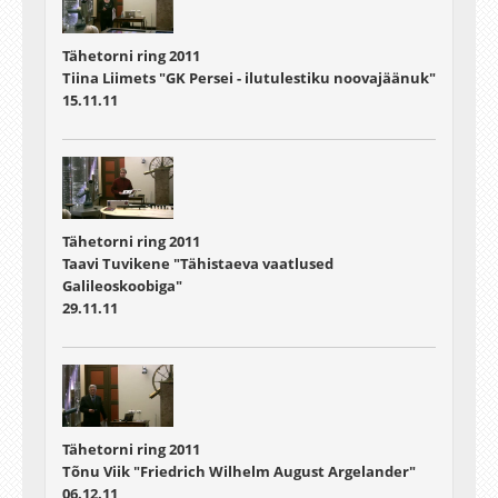
Tähetorni ring 2011
Tiina Liimets "GK Persei - ilutulestiku noovajäänuk"
15.11.11
Tähetorni ring 2011
Taavi Tuvikene "Tähistaeva vaatlused
Galileoskoobiga"
29.11.11
Tähetorni ring 2011
Tõnu Viik "Friedrich Wilhelm August Argelander"
06.12.11