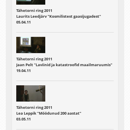
Tähetorni ring 2011
Laurits Leedjärv "Kosmilistest gaasijugadest"
05.04.11
Tähetorni ring 2011
Jaan Pelt "Laviinid ja katastroofid maailmaruumis"
19.04.11
Tähetorni ring 2011
Lea Leppik "Möödunud 200 aastat"
03.05.11