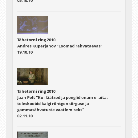
05.10.10
Tähetorni ring 2010
Andres Kuperjanov "Loomad rahvataevas"
19.10.10
Tähetorni ring 2010
Jaan Pelt "Kui läätsed ja peeglid enam ei aita:
teleskoobid kalgi röntgenkiirguse ja
gammasähvatuste vaatlemiseks"
02.11.10