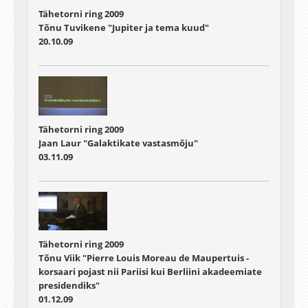
Tähetorni ring 2009
Tõnu Tuvikene "Jupiter ja tema kuud"
20.10.09
Tähetorni ring 2009
Jaan Laur "Galaktikate vastasmõju"
03.11.09
Tähetorni ring 2009
Tõnu Viik "Pierre Louis Moreau de Maupertuis -
korsaari pojast nii Pariisi kui Berliini akadeemiate
presidendiks"
01.12.09