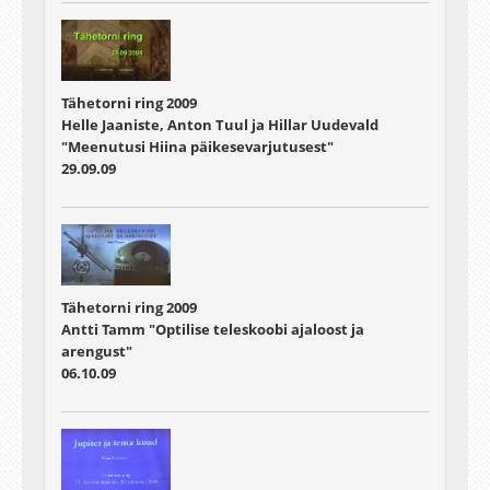
Tähetorni ring 2009
Helle Jaaniste, Anton Tuul ja Hillar Uudevald
"Meenutusi Hiina päikesevarjutusest"
29.09.09
Tähetorni ring 2009
Antti Tamm "Optilise teleskoobi ajaloost ja
arengust"
06.10.09