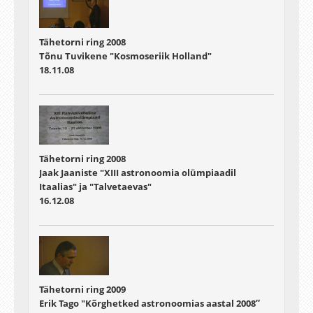
Tähetorni ring 2008
Tõnu Tuvikene "Kosmoseriik Holland"
18.11.08
Tähetorni ring 2008
Jaak Jaaniste "XIII astronoomia olümpiaadil
Itaalias" ja "Talvetaevas"
16.12.08
Tähetorni ring 2009
Erik Tago "Kõrghetked astronoomias aastal 2008″