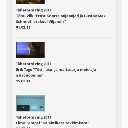
Tähetorni ring 2011
Tõnu Viik "Ernst Knorre pojapojad ja Gustav Max
Schmidti erakool Viljandis"
01.02.11
Tähetorni ring 2011
Erik Tago "Tõsi-, usu- ja maitseasju meie aja
astronoomias"
15.02.11
Tähetorni ring 2011
Elmo Tempel "Galaktikate tekkimisest"