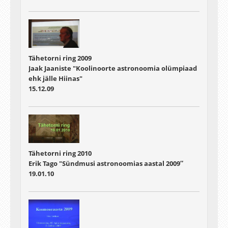
Tähetorni ring 2009
Jaak Jaaniste "Koolinoorte astronoomia olümpiaad
ehk jälle Hiinas"
15.12.09
Tähetorni ring 2010
Erik Tago "Sündmusi astronoomias aastal 2009″
19.01.10