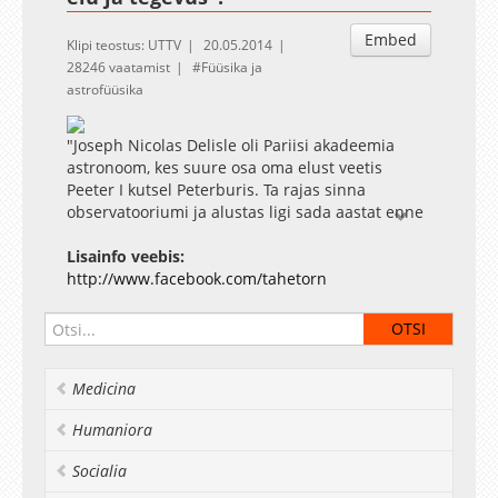
Embed
Klipi teostus: UTTV
20.05.2014
28246 vaatamist
Füüsika ja
astrofüüsika
"Joseph Nicolas Delisle oli Pariisi akadeemia
astronoom, kes suure osa oma elust veetis
Peeter I kutsel Peterburis. Ta rajas sinna
observatooriumi ja alustas ligi sada aastat enne
Struvet meridiaanikaare mõõtmist, mis jäi
paraku pooleli. Ta koostas Venemaa atlase ja
Lisainfo veebis:
Tšuktšimaa ning Alaska ranniku kaardi, mida
http://www.facebook.com/tahetorn
hiljem kasutas Bering," tutvustab oma ettekande
peategelast Viik.
Medicina
Humaniora
Socialia