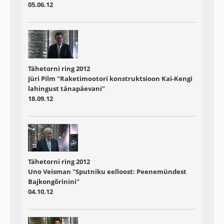
05.06.12
Tähetorni ring 2012
Jüri Pilm "Raketimootori konstruktsioon Kai-Kengi
lahingust tänapäevani"
18.09.12
Tähetorni ring 2012
Uno Veisman "Sputniku eelloost: Peenemündest
Bajkongõrinini"
04.10.12