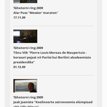
Tähetorni ring 2009
Alar Puss "Messier' maraton"
17.11.09
Tähetorni ring 2009
Tõnu Viik "Pierre Louis Moreau de Maupertuis -
korsaari pojast nii Pariisi kui Berliini akadeemiate
presidendiks"
01.12.09
Tähetorni ring 2009
Jaak Jaaniste "Koolinoorte astronoomia olümpiaad
ehk jälle Hiinas"