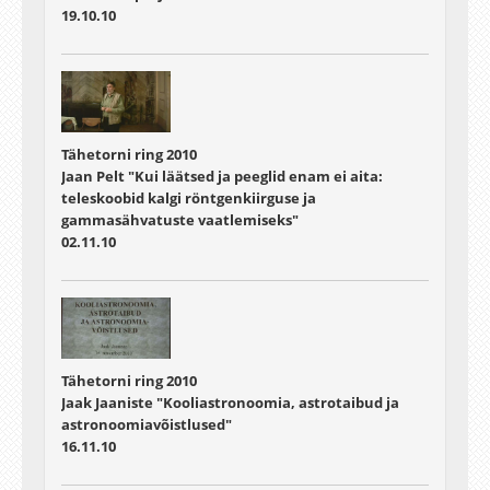
19.10.10
Tähetorni ring 2010
Jaan Pelt "Kui läätsed ja peeglid enam ei aita:
teleskoobid kalgi röntgenkiirguse ja
gammasähvatuste vaatlemiseks"
02.11.10
Tähetorni ring 2010
Jaak Jaaniste "Kooliastronoomia, astrotaibud ja
astronoomiavõistlused"
16.11.10