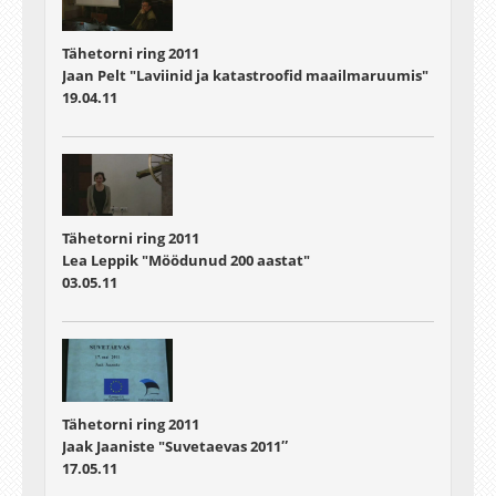
Tähetorni ring 2011
Jaan Pelt "Laviinid ja katastroofid maailmaruumis"
19.04.11
Tähetorni ring 2011
Lea Leppik "Möödunud 200 aastat"
03.05.11
Tähetorni ring 2011
Jaak Jaaniste "Suvetaevas 2011″
17.05.11