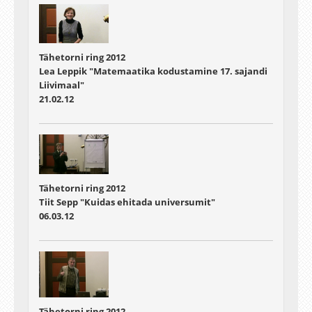
Tähetorni ring 2012
Lea Leppik "Matemaatika kodustamine 17. sajandi
Liivimaal"
21.02.12
Tähetorni ring 2012
Tiit Sepp "Kuidas ehitada universumit"
06.03.12
Tähetorni ring 2012