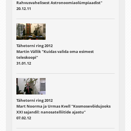
Rahvusvahelisest Astronoomiaolümpiaadist"
20.12.11
Tähetorni ring 2012
Martin Vällik "Kuidas valida oma esimest
teleskoopi"
31.01.12
Tähetorni ring 2012
Mart Noorma ja Urmas Kvell "Kosmosevõidujooks
XXI sajandil: nanosatelliitide ajastu"
07.02.12