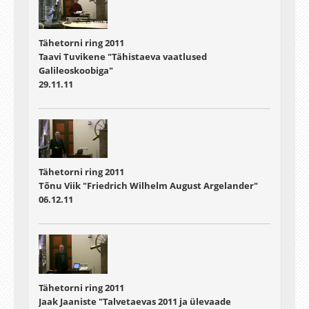
Tähetorni ring 2011
Taavi Tuvikene "Tähistaeva vaatlused
Galileoskoobiga"
29.11.11
Tähetorni ring 2011
Tõnu Viik "Friedrich Wilhelm August Argelander"
06.12.11
Tähetorni ring 2011
Jaak Jaaniste "Talvetaevas 2011 ja ülevaade