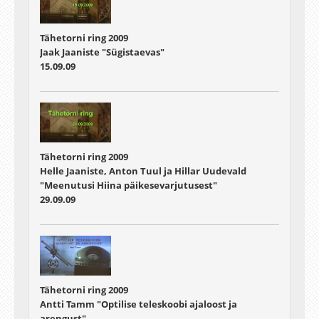
Tähetorni ring 2009
Jaak Jaaniste "Sügistaevas"
15.09.09
Tähetorni ring 2009
Helle Jaaniste, Anton Tuul ja Hillar Uudevald
"Meenutusi Hiina päikesevarjutusest"
29.09.09
Tähetorni ring 2009
Antti Tamm "Optilise teleskoobi ajaloost ja
arengust"