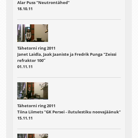
Alar Puss "Neutrontähed"
18.10.11
Tähetorni ring 2011
Janet Laidla, Jaak Jaaniste ja Fredrik Punga "Zeissi
refraktor 100″
01.11.11
Tähetorni ring 2011
Tiina Liimets "GK Persei - ilutulestiku noovajäänuk"
15.11.11