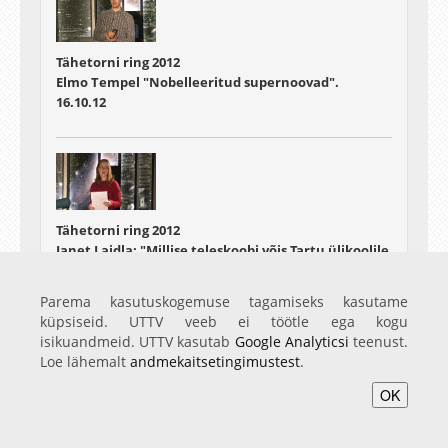
Tähetorni ring 2012
Elmo Tempel "Nobelleeritud supernoovad".
16.10.12
Tähetorni ring 2012
Janet Laidla: "Millise teleskoobi võis Tartu ülikoolile
tellida Sven Dimberg?"
30.10.12
Parema kasutuskogemuse tagamiseks kasutame
küpsiseid. UTTV veeb ei töötle ega kogu
isikuandmeid. UTTV kasutab
Google Analyticsi
teenust.
Loe lähemalt
andmekaitsetingimustest
.
OK
Tähetorni ring 2012
Tiit Sepp: "Virtuaalobservatooriumid"