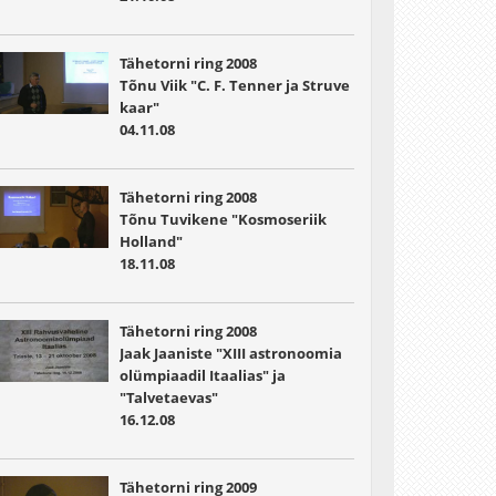
Tähetorni ring 2008
Tõnu Viik "C. F. Tenner ja Struve
kaar"
04.11.08
Tähetorni ring 2008
Tõnu Tuvikene "Kosmoseriik
Holland"
18.11.08
Tähetorni ring 2008
Jaak Jaaniste "XIII astronoomia
olümpiaadil Itaalias" ja
"Talvetaevas"
16.12.08
Tähetorni ring 2009