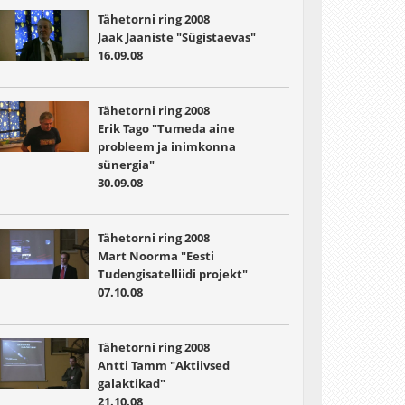
Tähetorni ring 2008
Jaak Jaaniste "Sügistaevas"
16.09.08
Tähetorni ring 2008
Erik Tago "Tumeda aine
probleem ja inimkonna
sünergia"
30.09.08
Tähetorni ring 2008
Mart Noorma "Eesti
Tudengisatelliidi projekt"
07.10.08
Tähetorni ring 2008
Antti Tamm "Aktiivsed
galaktikad"
21.10.08