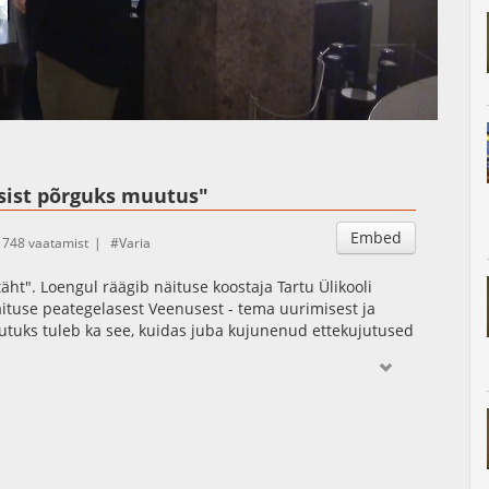
Auto
Esituskiirused
sist põrguks muutus"
Embed
1748 vaatamist
Varia
ht". Loengul räägib näituse koostaja Tartu Ülikooli
ituse peategelasest Veenusest - tema uurimisest ja
jutuks tuleb ka see, kuidas juba kujunenud ettekujutused