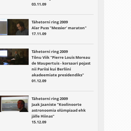
03.11.09
Tähetorni ring 2009
Alar Puss "Messier' maraton"
17.11.09
Tähetorni ring 2009
Tõnu Viik "Pierre Louis Moreau
de Maupertuis - korsaari pojast
nii Pariisi kui Berliini
akadeemiate presidendiks"
01.12.09
Tähetorni ring 2009
Jaak Jaaniste "Koolinoorte
astronoomia olümpiaad ehk
jälle Hiinas"
15.12.09