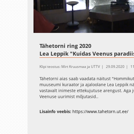
Loaded
:
Unmute
1.12%
Tähetorni ring 2020
Lea Leppik "Kuidas Veenus paradii
Klipi teostus: Mirt Kruusmaa ja UTTV
29.09.2020
1
Tähetorni aias saab vaadata näitust "Hommikutä
muuseumi kuraator ja ajaloolane Lea Leppik nä
vastavalt inimeste ettekujutuse arengust. Aga 
Veenuse uurimist mõjutasid..
Tähetorni Facebook
Lisainfo veebis:
https://www.tahetorn.ut.ee/