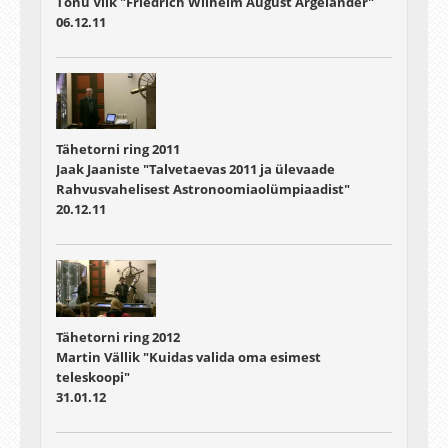
Tõnu Viik "Friedrich Wilhelm August Argelander"
06.12.11
Tähetorni ring 2011
Jaak Jaaniste "Talvetaevas 2011 ja ülevaade
Rahvusvahelisest Astronoomiaolümpiaadist"
20.12.11
Tähetorni ring 2012
Martin Vällik "Kuidas valida oma esimest
teleskoopi"
31.01.12