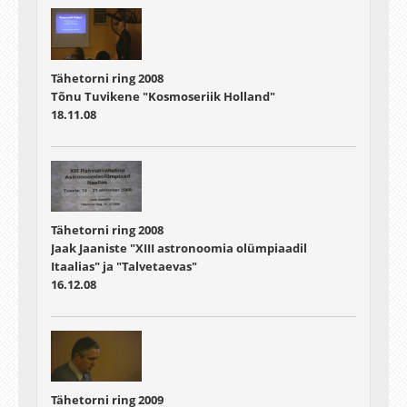
Tähetorni ring 2008
Tõnu Tuvikene "Kosmoseriik Holland"
18.11.08
Tähetorni ring 2008
Jaak Jaaniste "XIII astronoomia olümpiaadil
Itaalias" ja "Talvetaevas"
16.12.08
Tähetorni ring 2009