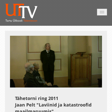
AVALEHT
VIDEOD
FOTOD
TEENUSED
Auto
Loaded
:
Unmute
Esituskiirused
2.22%
Tähetorni ring 2011
Jaan Pelt "Laviinid ja katastroofid
maailmaruumis"