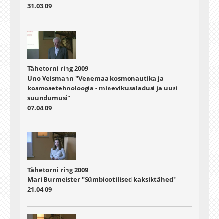
31.03.09
Tähetorni ring 2009
Uno Veismann "Venemaa kosmonautika ja
kosmosetehnoloogia - minevikusaladusi ja uusi
suundumusi"
07.04.09
Tähetorni ring 2009
Mari Burmeister "Sümbiootilised kaksiktähed"
21.04.09