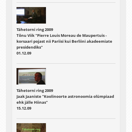
Tähetorni ring 2009
Tõnu Viik "Pierre Louis Moreau de Maupertuis -
korsaari pojast nii Pariisi kui Berliini akadeemiate
presidendiks"
01.12.09
Tähetorni ring 2009
Jaak Jaaniste "Koolinoorte astronoomia olümpiaad
ehk jälle Hiinas"
15.12.09