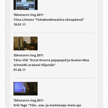
Tähetorni ring 2011
Tiina Liimets "Teleskoobivaatlus tänapäeval"
18.01.11
Tähetorni ring 2011
Tõnu Viik "Ernst Knorre pojapojad ja Gustav Max
Schmidti erakool Viljandis"
01.02.11
Tähetorni ring 2011
Erik Tago "Tõsi-, usu- ja maitseasju meie aja