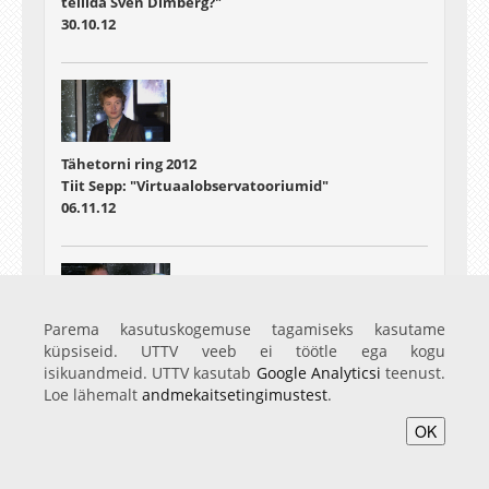
tellida Sven Dimberg?"
30.10.12
Tähetorni ring 2012
Tiit Sepp: "Virtuaalobservatooriumid"
06.11.12
Parema kasutuskogemuse tagamiseks kasutame
Tähetorni ring 2012
küpsiseid. UTTV veeb ei töötle ega kogu
Hillar Uudevald "Dimensioonid"
isikuandmeid. UTTV kasutab
Google Analyticsi
teenust.
20.11.12
Loe lähemalt
andmekaitsetingimustest
.
OK