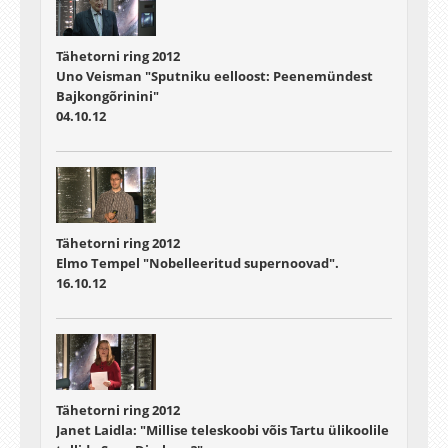
Tähetorni ring 2012
Uno Veisman "Sputniku eelloost: Peenemündest
Bajkongõrinini"
04.10.12
Tähetorni ring 2012
Elmo Tempel "Nobelleeritud supernoovad".
16.10.12
Tähetorni ring 2012
Janet Laidla: "Millise teleskoobi võis Tartu ülikoolile