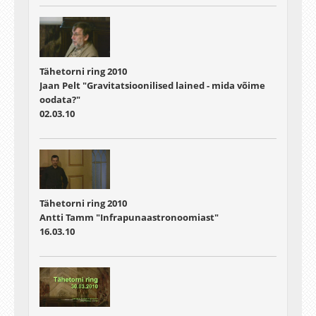
Tähetorni ring 2010
Jaan Pelt "Gravitatsioonilised lained - mida võime
oodata?"
02.03.10
Tähetorni ring 2010
Antti Tamm "Infrapunaastronoomiast"
16.03.10