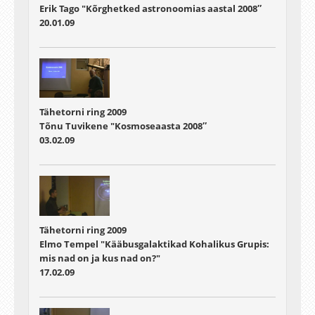
Erik Tago "Kõrghetked astronoomias aastal 2008″
20.01.09
Tähetorni ring 2009
Tõnu Tuvikene "Kosmoseaasta 2008″
03.02.09
Tähetorni ring 2009
Elmo Tempel "Kääbusgalaktikad Kohalikus Grupis:
mis nad on ja kus nad on?"
17.02.09