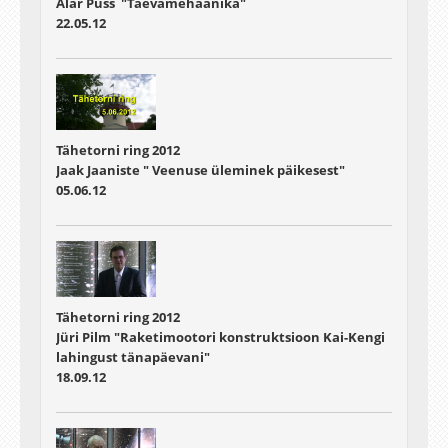
Alar Puss "Taevamehaanika"
22.05.12
Tähetorni ring 2012
Jaak Jaaniste " Veenuse üleminek päikesest"
05.06.12
Tähetorni ring 2012
Jüri Pilm "Raketimootori konstruktsioon Kai-Kengi
lahingust tänapäevani"
18.09.12