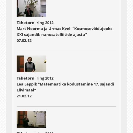
Tähetorni ring 2012
Mart Noorma ja Urmas Kvell "Kosmosevõidujooks
XXI sajandil: nanosatelliitide ajastu"
07.02.12
Tähetorni ring 2012
Lea Leppik "Matemaatika kodustamine 17. sajandi
Liivimaal"
21.02.12