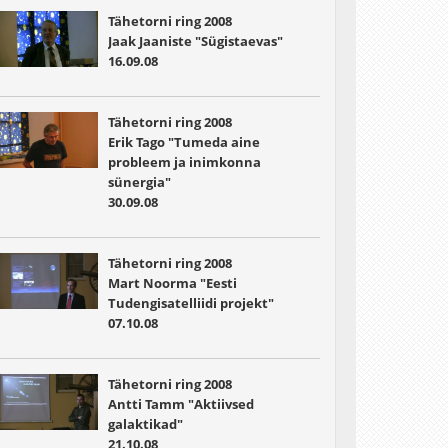
Tähetorni ring 2008
Jaak Jaaniste "Sügistaevas"
16.09.08
Tähetorni ring 2008
Erik Tago "Tumeda aine
probleem ja inimkonna
sünergia"
30.09.08
Tähetorni ring 2008
Mart Noorma "Eesti
Tudengisatelliidi projekt"
07.10.08
Tähetorni ring 2008
Antti Tamm "Aktiivsed
galaktikad"
21.10.08