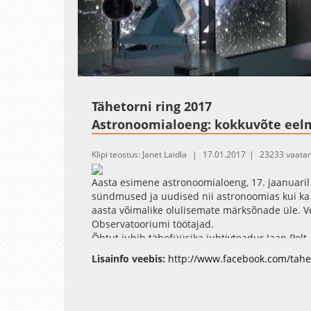
Loaded
:
Unmute
0.35%
Tähetorni ring 2017
Astronoomialoeng: kokkuvõte eelm
Klipi teostus: Janet Laidla
17.01.2017
23233 vaata
Aasta esimene astronoomialoeng, 17. jaanuaril
sündmused ja uudised nii astronoomias kui ka
aasta võimalike olulisemate märksõnade üle. Ves
Observatooriumi töötajad.
Õhtut juhib tähefüüsika juhtivteadur Jaan Pelt
Anna Aret. Galaktikate füüsika ja kosmoloogi
Lisainfo veebis:
http://www.facebook.com/tahe
galaktikafüüsika vallas toimuvaga ning kõneleb 
toob meieni kuumemad teemad kosmoloogia ja 