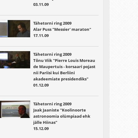
03.11.09
Tähetorni ring 2009
Alar Puss "Messier' maraton"
17.11.09
Tähetorni ring 2009
Tõnu Viik "Pierre Louis Moreau
de Maupertuis - korsaari pojast
nii Pariisi kui Berliini
akadeemiate presidendiks"
01.12.09
Tähetorni ring 2009
Jaak Jaaniste "Koolinoorte
astronoomia olümpiaad ehk
jälle Hiinas"
15.12.09