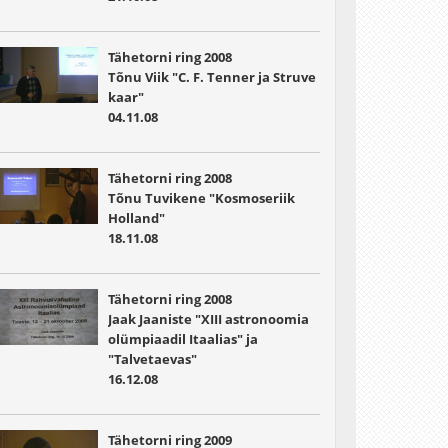
Tähetorni ring 2008
Tõnu Viik "C. F. Tenner ja Struve
kaar"
04.11.08
Tähetorni ring 2008
Tõnu Tuvikene "Kosmoseriik
Holland"
18.11.08
Tähetorni ring 2008
Jaak Jaaniste "XIII astronoomia
olümpiaadil Itaalias" ja
"Talvetaevas"
16.12.08
Tähetorni ring 2009