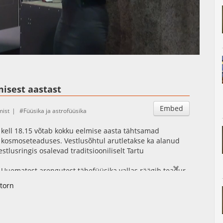
Auto
Esituskiirused
isest aastast
Embed
mist
Füüsika ja astrofüüsika
 kell 18.15 võtab kokku eelmise aasta tähtsamad
 kosmoseteaduses. Vestlusõhtul arutletakse ka alanud
tlusringis osalevad traditsiooniliselt Tartu
. Uuematest arengutest tähefüüsika vallas räägib teadur
a osakonna vanemteadur Urmas Haud viib meid kurssi
torn
ka vesinikupilvedest galaktikas. Juhtivteadur Enn Saar
kosmograafia vallas.