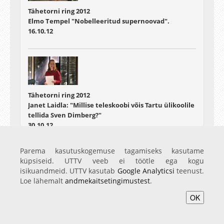
Tähetorni ring 2012
Elmo Tempel "Nobelleeritud supernoovad".
16.10.12
Tähetorni ring 2012
Janet Laidla: "Millise teleskoobi võis Tartu ülikoolile
tellida Sven Dimberg?"
30.10.12
Parema kasutuskogemuse tagamiseks kasutame
küpsiseid. UTTV veeb ei töötle ega kogu
isikuandmeid. UTTV kasutab
Google Analyticsi
teenust.
Loe lähemalt
andmekaitsetingimustest
.
Tähetorni ring 2012
OK
Tiit Sepp: "Virtuaalobservatooriumid"
06.11.12