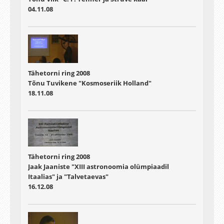
04.11.08
Tähetorni ring 2008
Tõnu Tuvikene "Kosmoseriik Holland"
18.11.08
Tähetorni ring 2008
Jaak Jaaniste "XIII astronoomia olümpiaadil
Itaalias" ja "Talvetaevas"
16.12.08