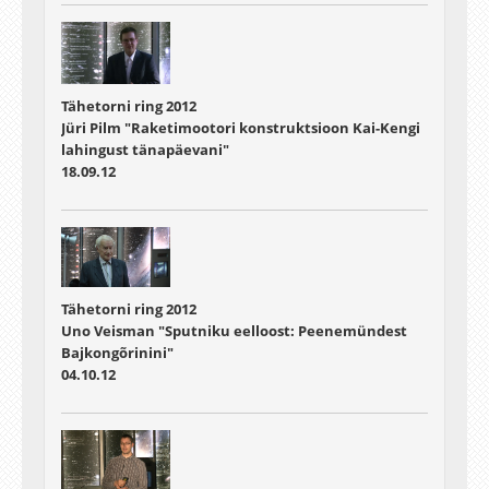
Tähetorni ring 2012
Jüri Pilm "Raketimootori konstruktsioon Kai-Kengi
lahingust tänapäevani"
18.09.12
Tähetorni ring 2012
Uno Veisman "Sputniku eelloost: Peenemündest
Bajkongõrinini"
04.10.12