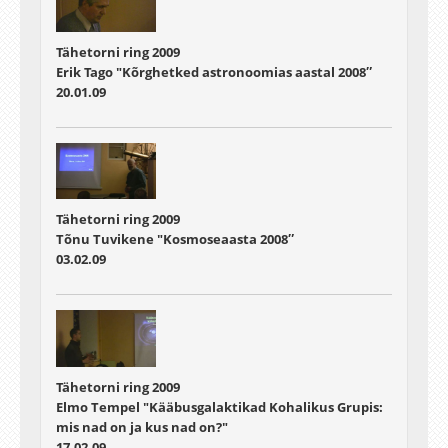
Tähetorni ring 2009
Erik Tago "Kõrghetked astronoomias aastal 2008″
20.01.09
Tähetorni ring 2009
Tõnu Tuvikene "Kosmoseaasta 2008″
03.02.09
Tähetorni ring 2009
Elmo Tempel "Kääbusgalaktikad Kohalikus Grupis:
mis nad on ja kus nad on?"
17.02.09