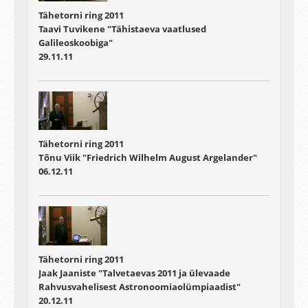
Tähetorni ring 2011
Taavi Tuvikene "Tähistaeva vaatlused
Galileoskoobiga"
29.11.11
Tähetorni ring 2011
Tõnu Viik "Friedrich Wilhelm August Argelander"
06.12.11
Tähetorni ring 2011
Jaak Jaaniste "Talvetaevas 2011 ja ülevaade
Rahvusvahelisest Astronoomiaolümpiaadist"
20.12.11