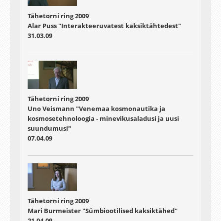
Tähetorni ring 2009
Alar Puss "Interakteeruvatest kaksiktähtedest"
31.03.09
Tähetorni ring 2009
Uno Veismann "Venemaa kosmonautika ja
kosmosetehnoloogia - minevikusaladusi ja uusi
suundumusi"
07.04.09
Tähetorni ring 2009
Mari Burmeister "Sümbiootilised kaksiktähed"
21.04.09