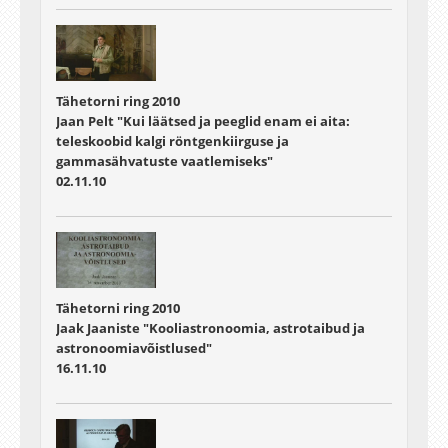
Tähetorni ring 2010
Jaan Pelt "Kui läätsed ja peeglid enam ei aita:
teleskoobid kalgi röntgenkiirguse ja
gammasähvatuste vaatlemiseks"
02.11.10
Tähetorni ring 2010
Jaak Jaaniste "Kooliastronoomia, astrotaibud ja
astronoomiavõistlused"
16.11.10