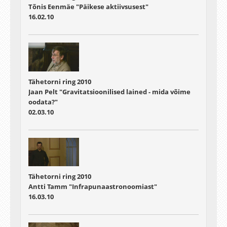
Tõnis Eenmäe "Päikese aktiivsusest"
16.02.10
Tähetorni ring 2010
Jaan Pelt "Gravitatsioonilised lained - mida võime
oodata?"
02.03.10
Tähetorni ring 2010
Antti Tamm "Infrapunaastronoomiast"
16.03.10