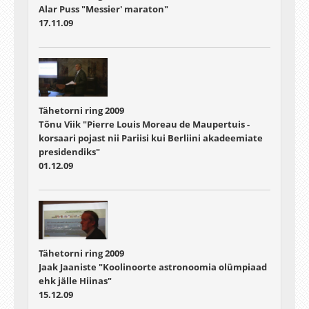
Alar Puss "Messier' maraton"
17.11.09
Tähetorni ring 2009
Tõnu Viik "Pierre Louis Moreau de Maupertuis -
korsaari pojast nii Pariisi kui Berliini akadeemiate
presidendiks"
01.12.09
Tähetorni ring 2009
Jaak Jaaniste "Koolinoorte astronoomia olümpiaad
ehk jälle Hiinas"
15.12.09