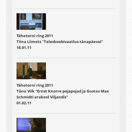
Tähetorni ring 2011
Tiina Liimets "Teleskoobivaatlus tänapäeval"
18.01.11
Tähetorni ring 2011
Tõnu Viik "Ernst Knorre pojapojad ja Gustav Max
Schmidti erakool Viljandis"
01.02.11