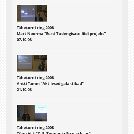
Tähetorni ring 2008
Mart Noorma "Eesti Tudengisatelliidi projekt"
07.10.08
Tähetorni ring 2008
Antti Tamm "Aktiivsed galaktikad"
21.10.08
Tähetorni ring 2008
Tõnu Viik "C. F. Tenner ja Struve kaar"