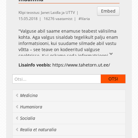
Embed
Klipi teostus: Janet Laidla ja UTTV
15.05.2018
16276 vaatamist
Varia
"Valguse abil saame enamuse teabest välisilma
kohta. Aga valgus sisaldab tegelikult palju enam
informatsiooni, kui suudame silmade abil vastu
võtta – see teave on kodeeritud valguse
spektrisse. Kui oskame seda informatsiooni
registreerida ja lahti mõtestada – vastavate
Lisainfo veebis:
https://www.tahetorn.ut.ee/
spektraalriistade ja füüsikateooriate abil –
avanevad meile nii mõõtmatutes kosmilistes
kaugustes kui ka aine sisemuses aatomite
maailmas toimuvad varjatud protsessid.
Loengus räägimegi sellest, millised need
Medicina
protsessid on ja mis kasu sellest tõusta võib,"
tutvustab Kikas loengu teemat.
Humaniora
Tähetorni Facebook
Socialia
Realia et naturalia