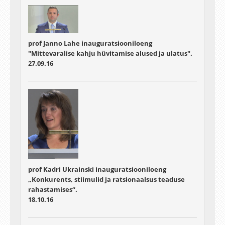
prof Janno Lahe inauguratsiooniloeng
"Mittevaralise kahju hüvitamise alused ja ulatus".
27.09.16
prof Kadri Ukrainski inauguratsiooniloeng
„Konkurents, stiimulid ja ratsionaalsus teaduse
rahastamises“.
18.10.16