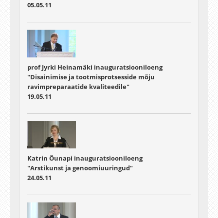
05.05.11
prof Jyrki Heinamäki inauguratsiooniloeng
"Disainimise ja tootmisprotsesside mõju
ravimpreparaatide kvaliteedile"
19.05.11
Katrin Õunapi inauguratsiooniloeng
"Arstikunst ja genoomiuuringud"
24.05.11