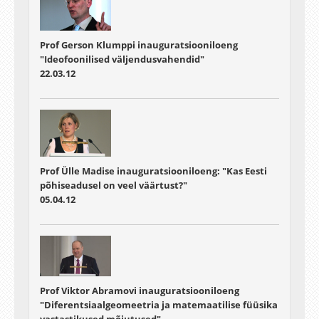
Prof Gerson Klumppi inauguratsiooniloeng
"Ideofoonilised väljendusvahendid"
22.03.12
Prof Ülle Madise inauguratsiooniloeng: "Kas Eesti
põhiseadusel on veel väärtust?"
05.04.12
Prof Viktor Abramovi inauguratsiooniloeng
"Diferentsiaalgeomeetria ja matemaatilise füüsika
vastastikused mõjutused"