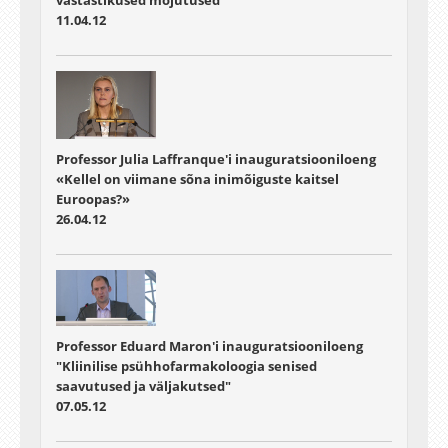
11.04.12
Professor Julia Laffranque'i inauguratsiooniloeng
«Kellel on viimane sõna inimõiguste kaitsel
Euroopas?»
26.04.12
Professor Eduard Maron'i inauguratsiooniloeng
"Kliinilise psühhofarmakoloogia senised
saavutused ja väljakutsed"
07.05.12