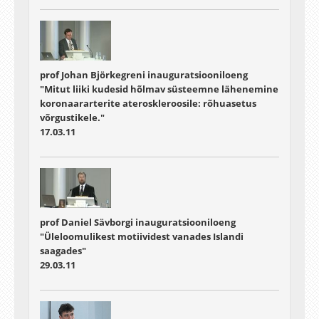
prof Johan Björkegreni inauguratsiooniloeng
"Mitut liiki kudesid hõlmav süsteemne lähenemine
koronaararterite ateroskleroosile: rõhuasetus
võrgustikele."
17.03.11
prof Daniel Sävborgi inauguratsiooniloeng
"Üleloomulikest motiividest vanades Islandi
saagades"
29.03.11