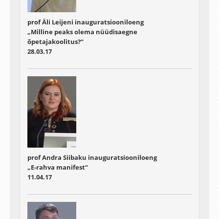
prof Äli Leijeni inauguratsiooniloeng
„Milline peaks olema nüüdisaegne
õpetajakoolitus?“
28.03.17
prof Andra Siibaku inauguratsiooniloeng
„E-rahva manifest“
11.04.17