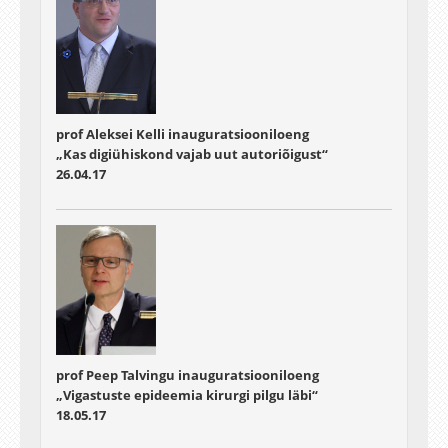
prof Aleksei Kelli inauguratsiooniloeng
„Kas digiühiskond vajab uut autoriõigust“
26.04.17
prof Peep Talvingu inauguratsiooniloeng
„Vigastuste epideemia kirurgi pilgu läbi“
18.05.17