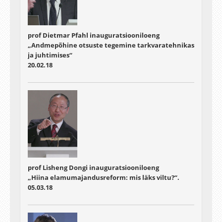
prof Dietmar Pfahl inauguratsiooniloeng
„Andmepõhine otsuste tegemine tarkvaratehnikas
ja juhtimises“
20.02.18
prof Lisheng Dongi inauguratsiooniloeng
„Hiina elamumajandusreform: mis läks viltu?“.
05.03.18