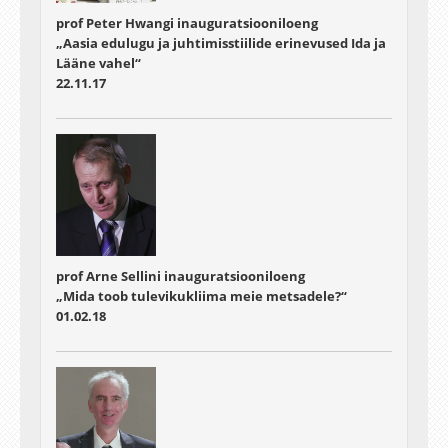
prof Peter Hwangi inauguratsiooniloeng
„Aasia edulugu ja juhtimisstiilide erinevused Ida ja
Lääne vahel“
22.11.17
prof Arne Sellini inauguratsiooniloeng
„Mida toob tulevikukliima meie metsadele?“
01.02.18