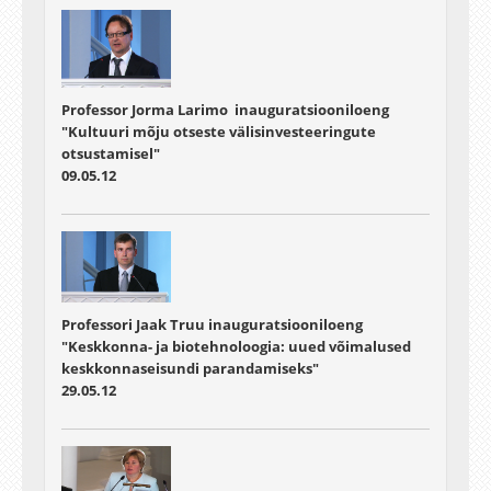
Professor Jorma Larimo inauguratsiooniloeng
"Kultuuri mõju otseste välisinvesteeringute
otsustamisel"
09.05.12
Professori Jaak Truu inauguratsiooniloeng
"Keskkonna- ja biotehnoloogia: uued võimalused
keskkonnaseisundi parandamiseks"
29.05.12