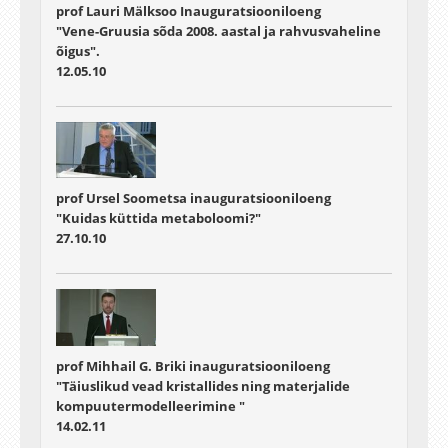
prof Lauri Mälksoo Inauguratsiooniloeng
"Vene-Gruusia sõda 2008. aastal ja rahvusvaheline
õigus".
12.05.10
prof Ursel Soometsa inauguratsiooniloeng
"Kuidas küttida metaboloomi?"
27.10.10
prof Mihhail G. Briki inauguratsiooniloeng
"Täiuslikud vead kristallides ning materjalide
kompuutermodelleerimine "
14.02.11