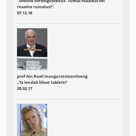
"Sooline võrdõiguslikkus - rumal reaalsus või
reaalne rumalus?".
07.12.16
prof Ain Raali inauguratsiooniloeng
„Ta lendab lillest tabletti“
28.02.17