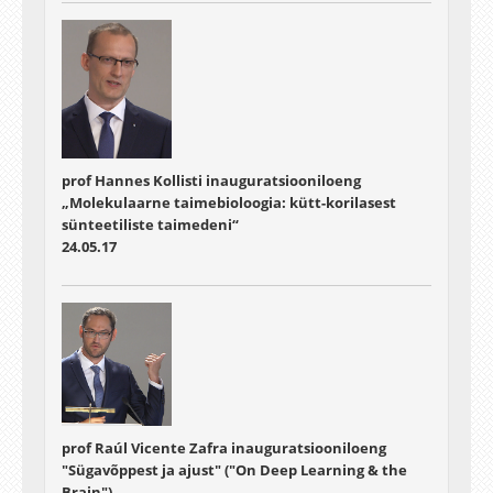
prof Hannes Kollisti inauguratsiooniloeng
„Molekulaarne taimebioloogia: kütt-korilasest
sünteetiliste taimedeni“
24.05.17
prof Raúl Vicente Zafra inauguratsiooniloeng
"Sügavõppest ja ajust" ("On Deep Learning & the
Brain")