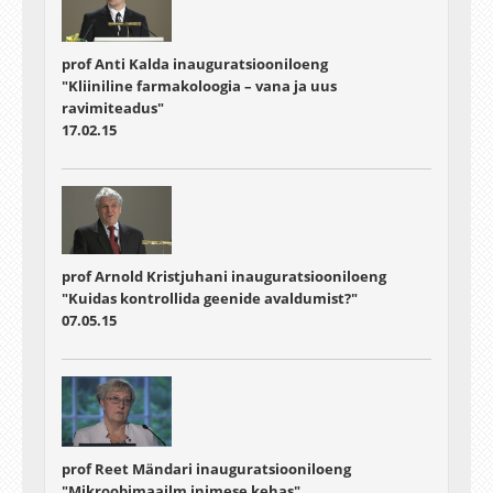
prof Anti Kalda inauguratsiooniloeng
"Kliiniline farmakoloogia – vana ja uus
ravimiteadus"
17.02.15
prof Arnold Kristjuhani inauguratsiooniloeng
"Kuidas kontrollida geenide avaldumist?"
07.05.15
prof Reet Mändari inauguratsiooniloeng
"Mikroobimaailm inimese kehas"