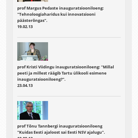
prof Margus Pedaste inauguratsiooniloeng:
"Tehnoloogiaharidus kui innovatsiooni
päästerõngas".
19.02.13
prof Kristi Viidingu inauguratsiooniloeng: "Millal
peeti ja millest räägib Tartu ülikooli esimene
inauguratsiooniloeng?".
23.04.13
prof Tõnu Tannbergi inauguratsiooniloeng
"Kuidas Eesti ajaloost sai Eesti NSV ajalugu".