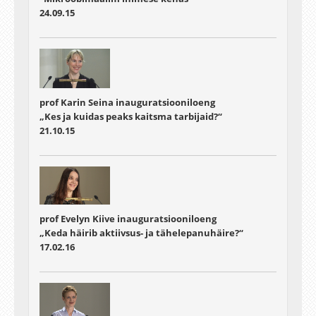
24.09.15
prof Karin Seina inauguratsiooniloeng
„Kes ja kuidas peaks kaitsma tarbijaid?“
21.10.15
prof Evelyn Kiive inauguratsiooniloeng
„Keda häirib aktiivsus- ja tähelepanuhäire?“
17.02.16