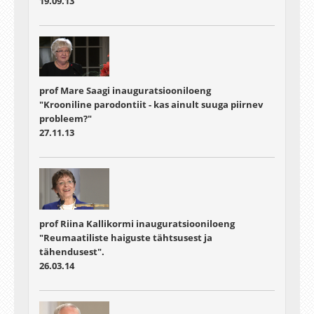
19.09.13
prof Mare Saagi inauguratsiooniloeng
"Krooniline parodontiit - kas ainult suuga piirnev
probleem?"
27.11.13
prof Riina Kallikormi inauguratsiooniloeng
"Reumaatiliste haiguste tähtsusest ja
tähendusest".
26.03.14