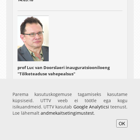
prof Luc van Doorslaeri inauguratsiooniloeng
"Tõlketeaduse vahepealsus"
16.05.18
Parema kasutuskogemuse tagamiseks kasutame
küpsiseid. UTTV veeb ei töötle ega kogu
isikuandmeid. UTTV kasutab
Google Analyticsi
teenust.
Loe lähemalt
andmekaitsetingimustest
.
OK