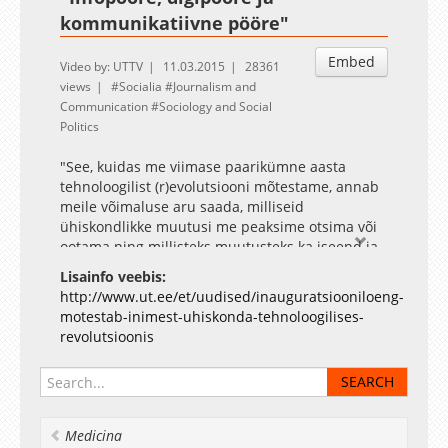
kommunikatiivne pööre"
Embed
Video by: UTTV
11.03.2015
28361
views
Socialia
Journalism and
Communication
Sociology and Social
Politics
"See, kuidas me viimase paarikümne aasta
tehnoloogilist (r)evolutsiooni mõtestame, annab
meile võimaluse aru saada, milliseid
ühiskondlikke muutusi me peaksime otsima või
ootama ning millisteks muutusteks ka iseend ja
oma üliõpilasi ette valmistama," arutles
Lisainfo veebis:
Pruulmann-Vengerfeldt.
http://www.ut.ee/et/uudised/inauguratsiooniloeng-
motestab-inimest-uhiskonda-tehnoloogilises-
revolutsioonis
Medicina