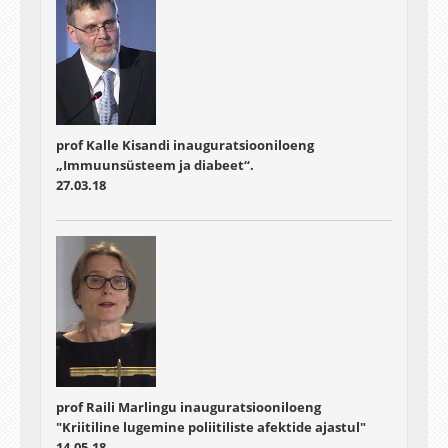
prof Kalle Kisandi inauguratsiooniloeng
„Immuunsüsteem ja diabeet“.
27.03.18
prof Raili Marlingu inauguratsiooniloeng
"Kriitiline lugemine poliitiliste afektide ajastul"
14.05.18