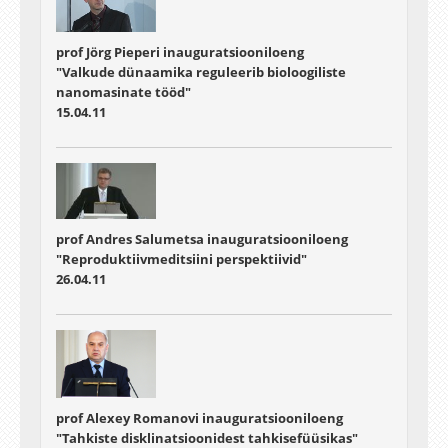
prof Jörg Pieperi inauguratsiooniloeng
"Valkude dünaamika reguleerib bioloogiliste
nanomasinate tööd"
15.04.11
prof Andres Salumetsa inauguratsiooniloeng
"Reproduktiivmeditsiini perspektiivid"
26.04.11
prof Alexey Romanovi inauguratsiooniloeng
"Tahkiste disklinatsioonidest tahkisefüüsikas"