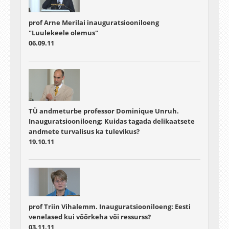
prof Arne Merilai inauguratsiooniloeng
"Luulekeele olemus"
06.09.11
TÜ andmeturbe professor Dominique Unruh.
Inauguratsiooniloeng: Kuidas tagada delikaatsete
andmete turvalisus ka tulevikus?
19.10.11
prof Triin Vihalemm. Inauguratsiooniloeng: Eesti
venelased kui võõrkeha või ressurss?
03.11.11