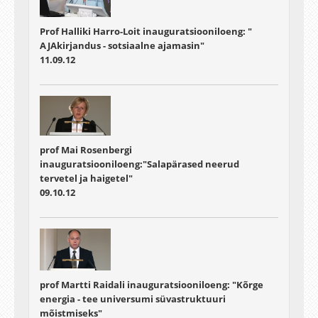
Prof Halliki Harro-Loit inauguratsiooniloeng: "
AJAkirjandus - sotsiaalne ajamasin"
11.09.12
prof Mai Rosenbergi
inauguratsiooniloeng:"Salapärased neerud
tervetel ja haigetel"
09.10.12
prof Martti Raidali inauguratsiooniloeng: "Kõrge
energia - tee universumi süvastruktuuri
mõistmiseks"